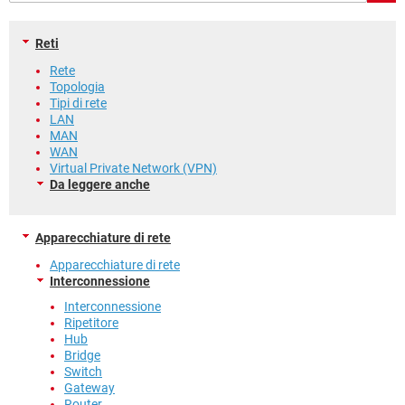
TIKTOK
FACEBOOK
HARDWARE
Reti
Rete
Topologia
Tipi di rete
LAN
MAN
WAN
Virtual Private Network (VPN)
Da leggere anche
Apparecchiature di rete
Apparecchiature di rete
Interconnessione
Interconnessione
Ripetitore
Hub
Bridge
Switch
Gateway
Router