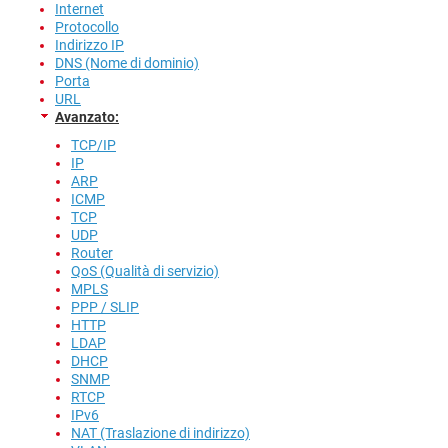
Internet
Protocollo
Indirizzo IP
DNS (Nome di dominio)
Porta
URL
Avanzato:
TCP/IP
IP
ARP
ICMP
TCP
UDP
Router
QoS (Qualità di servizio)
MPLS
PPP / SLIP
HTTP
LDAP
DHCP
SNMP
RTCP
IPv6
NAT (Traslazione di indirizzo)