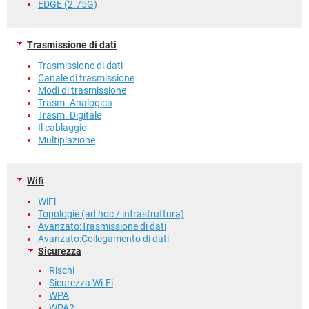
EDGE (2.75G)
Trasmissione di dati
Trasmissione di dati
Canale di trasmissione
Modi di trasmissione
Trasm. Analogica
Trasm. Digitale
Il cablaggio
Multiplazione
Wifi
WiFi
Topologie (ad hoc / infrastruttura)
Avanzato:Trasmissione di dati
Avanzato:Collegamento di dati
Sicurezza
Rischi
Sicurezza Wi-Fi
WPA
WPA2