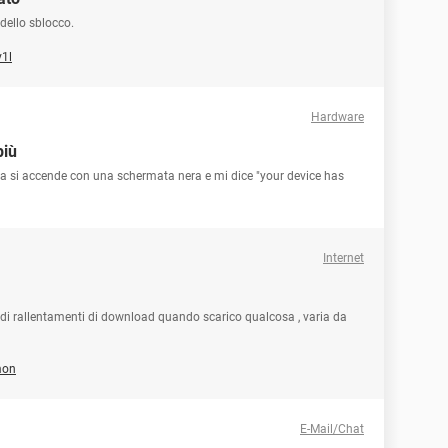
dello sblocco.
1l
Hardware
più
 ma si accende con una schermata nera e mi dice "your device has
Internet
a di rallentamenti di download quando scarico qualcosa , varia da
mon
E-Mail/Chat