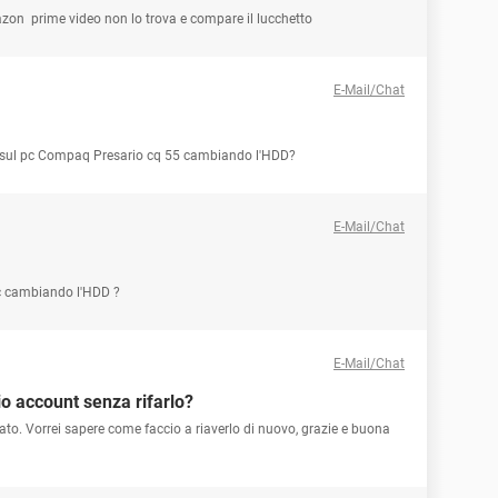
azon prime video non lo trova e compare il lucchetto
E-Mail/Chat
ro sul pc Compaq Presario cq 55 cambiando l'HDD?
E-Mail/Chat
pc cambiando l'HDD ?
E-Mail/Chat
io account senza rifarlo?
tato. Vorrei sapere come faccio a riaverlo di nuovo, grazie e buona