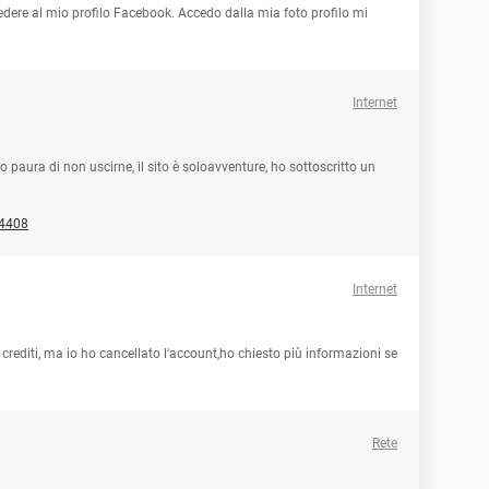
edere al mio profilo Facebook. Accedo dalla mia foto profilo mi
Internet
 paura di non uscirne, il sito è soloavventure, ho sottoscritto un
_4408
Internet
 crediti, ma io ho cancellato l'account,ho chiesto più informazioni se
Rete