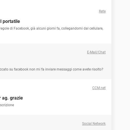
Rete
 portatile
egole di Facebook, già alcuni giorni fa, collegandomi dal cellulare,
E-Mail/Chat
ccato su facebook non mi fa inviare messaggi come avete risolto?
CCM.net
r ag. grazie
scrizione
Social Network