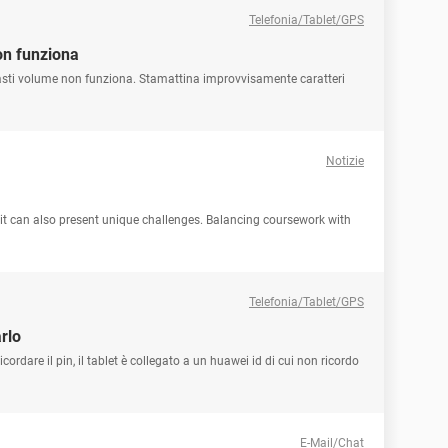
Telefonia/Tablet/GPS
on funziona
asti volume non funziona. Stamattina improvvisamente caratteri
Notizie
but it can also present unique challenges. Balancing coursework with
Telefonia/Tablet/GPS
rlo
rdare il pin, il tablet è collegato a un huawei id di cui non ricordo
E-Mail/Chat