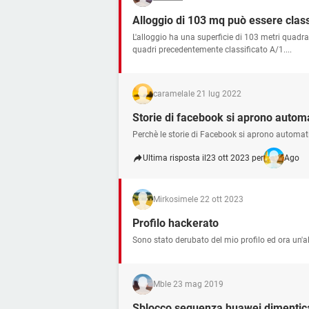
Alloggio di 103 mq può essere class
L'alloggio ha una superficie di 103 metri quadr
quadri precedentemente classificato A/1....
caramela
le 21 lug 2022
Storie di facebook si aprono auto
Perchè le storie di Facebook si aprono automa
Ultima risposta il
23 ott 2023 per
Ago
Mirkosime
le 22 ott 2023
Profilo hackerato
Sono stato derubato del mio profilo ed ora un'al
Mb
le 23 mag 2019
Sblocco sequenza huawei dimentic