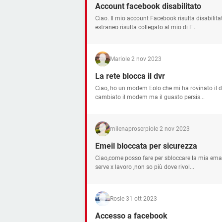
Account facebook disabilitato
Ciao. Il mio account Facebook risulta disabilit
estraneo risulta collegato al mio di F...
Mario
le 2 nov 2023
La rete blocca il dvr
Ciao, ho un modem Eolo che mi ha rovinato il dvr 
cambiato il modem ma il guasto persis...
milenaproserpio
le 2 nov 2023
Emeil bloccata per sicurezza
Ciao,come posso fare per sbloccare la mia emai
serve x lavoro ,non so più dove rivol...
Ros
le 31 ott 2023
Accesso a facebook