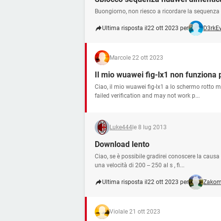
Buongiorno, non riesco a ricordare la sequenza 
Ultima risposta il
22 ott 2023 per
D3rkEv
Marco
le 22 ott 2023
Il mio wuawei fig-lx1 non funziona 
Ciao, il mio wuawei fig-lx1 a lo schermo rotto
failed verification and may not work p...
Luke444
le 8 lug 2013
Download lento
Ciao, se è possibile gradirei conoscere la caus
una velocità di 200 -- 250 al s , fi...
Ultima risposta il
22 ott 2023 per
Zako
Viola
le 21 ott 2023