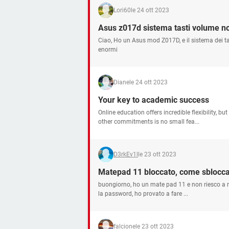
Lori60
le 24 ott 2023
Asus z017d sistema tasti volume n
Ciao, Ho un Asus mod Z017D, e il sistema dei t
enormi
Diane
le 24 ott 2023
Your key to academic success
Online education offers incredible flexibility, 
other commitments is no small fea...
D3rkEv1l
le 23 ott 2023
Matepad 11 bloccato, come sblocca
buongiorno, ho un mate pad 11 e non riesco a rico
la password, ho provato a fare ...
falcione
le 23 ott 2023