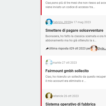
Ciao,sono più di tre mesi che non riesco ad acc
viene inviato un codice di accesso tra...
Fabrizio_0959
le 17 mag 2023
Smettere di pagare soloavventure
Buonasera, ho fatto la classica scemata e ora ho
abbonamento ma ho già ottenuto la s...
Ultima risposta il
29 ott 2023 per
Slyde
mark
le 27 ott 2023
Fairmount gmbh sollecito
Ciao, ho ricevuto un sollecito da questo recuper
il mio account era eliminato e ...
reiteric
le 26 ott 2023
Sistema operativo di fabbrica