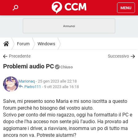
MENU
HOME
COVID-19
GAMING
GUIDE
Forum
Windows
INTRATTENIMENTO
ANDROID
COVID-19
GAMING
DOWNLOAD
Precedente
Successivo
iOS
WINDOWS 10
INTRATTENIMENTO
ANDROID
Problemi audio PC
INSTAGRAM
COVID-19
WHATSAPP
GAMING
Chiuso
FORUM
iOS
WINDOWS 10
TIKTOK
INTRATTENIMENTO
FACEBOOK
ANDROID
Marionaq
- 25 gen 2023 alle 22:18
INSTAGRAM
COVID-19
WHATSAPP
GAMING
GLOSSARIO
Pietro111
-
9 ott 2023 alle 16:18
HARDWARE
iOS
WINDOWS 10
TIKTOK
INTRATTENIMENTO
FACEBOOK
ANDROID
INSTAGRAM
COVID-19
WHATSAPP
GAMING
Salve, mi presento sono Maria e mi sono iscritta a questo
HARDWARE
iOS
WINDOWS 10
forum perchè ho bisogno del vostro aiuto.
TIKTOK
INTRATTENIMENTO
FACEBOOK
ANDROID
INSTAGRAM
WHATSAPP
Scrivo per conto del mio ragazzo, oggi ha formattato il PC e
HARDWARE
iOS
WINDOWS 10
dopo che l'ha acceso non sente più l'audio. Ha provato ad
TIKTOK
FACEBOOK
aggiornare i driver, a riavviare, insomma un po di tutto ma
INSTAGRAM
WHATSAPP
ancora non va. Potreste aiutarmi?
HARDWARE