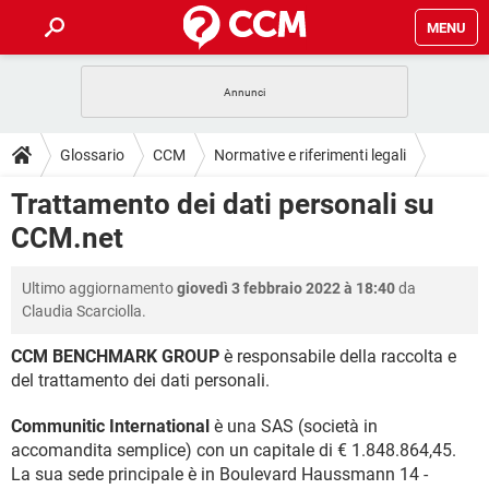
MENU
HOME
COVID-19
GAMING
GUIDE
Glossario
CCM
Normative e riferimenti legali
INTRATTENIMENTO
ANDROID
COVID-19
GAMING
DOWNLOAD
Trattamento dei dati personali su
iOS
WINDOWS 10
INTRATTENIMENTO
ANDROID
CCM.net
INSTAGRAM
COVID-19
WHATSAPP
GAMING
FORUM
iOS
WINDOWS 10
TIKTOK
INTRATTENIMENTO
FACEBOOK
ANDROID
Ultimo aggiornamento
giovedì 3 febbraio 2022 à 18:40
da
INSTAGRAM
COVID-19
WHATSAPP
GAMING
GLOSSARIO
HARDWARE
iOS
Claudia Scarciolla.
WINDOWS 10
TIKTOK
INTRATTENIMENTO
FACEBOOK
ANDROID
INSTAGRAM
COVID-19
WHATSAPP
GAMING
CCM BENCHMARK GROUP
è responsabile della raccolta e
HARDWARE
iOS
WINDOWS 10
del trattamento dei dati personali.
TIKTOK
INTRATTENIMENTO
FACEBOOK
ANDROID
INSTAGRAM
WHATSAPP
HARDWARE
iOS
WINDOWS 10
Communitic International
è una SAS (società in
TIKTOK
FACEBOOK
accomandita semplice) con un capitale di € 1.848.864,45.
INSTAGRAM
WHATSAPP
La sua sede principale è in Boulevard Haussmann 14 -
HARDWARE