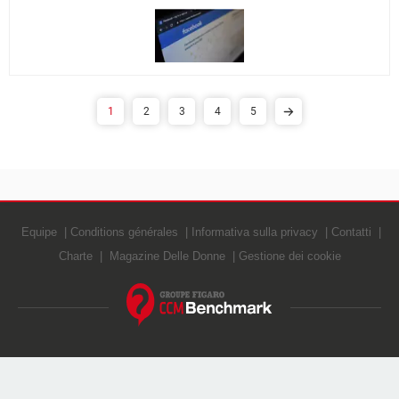
1
2
3
4
5
Equipe
Conditions générales
Informativa sulla privacy
Contatti
Charte
Magazine Delle Donne
Gestione dei cookie