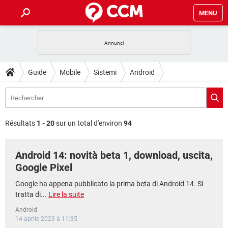
MENU
HOME
COVID-19
GAMING
GUIDE
Guide
Mobile
Sistemi
Android
INTRATTENIMENTO
ANDROID
COVID-19
GAMING
DOWNLOAD
iOS
WINDOWS 10
INTRATTENIMENTO
ANDROID
INSTAGRAM
COVID-19
WHATSAPP
GAMING
FORUM
iOS
WINDOWS 10
Résultats
1 - 20
sur un total d'environ
94
TIKTOK
INTRATTENIMENTO
FACEBOOK
ANDROID
INSTAGRAM
COVID-19
WHATSAPP
GAMING
GLOSSARIO
HARDWARE
iOS
WINDOWS 10
Android 14: novità beta 1, download, uscita,
TIKTOK
INTRATTENIMENTO
FACEBOOK
ANDROID
INSTAGRAM
COVID-19
WHATSAPP
GAMING
Google Pixel
HARDWARE
iOS
WINDOWS 10
TIKTOK
INTRATTENIMENTO
FACEBOOK
ANDROID
Google ha appena pubblicato la prima beta di Android 14. Si
INSTAGRAM
WHATSAPP
tratta di...
Lire la suite
HARDWARE
iOS
WINDOWS 10
TIKTOK
FACEBOOK
Android
INSTAGRAM
WHATSAPP
14 aprile 2023 à 11:35
HARDWARE