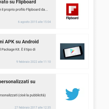
ivato su Flipboard
l proprio profilo Flipboard da...
6 agosto 2015 alle 15:04
oni APK su Android
 Package Kit. È il tipo di
9 febbraio 2022 alle 11:10
personalizzati su
sonalizzati (cioè la pubblicità)
27 febbraio 2017 alle 12:35