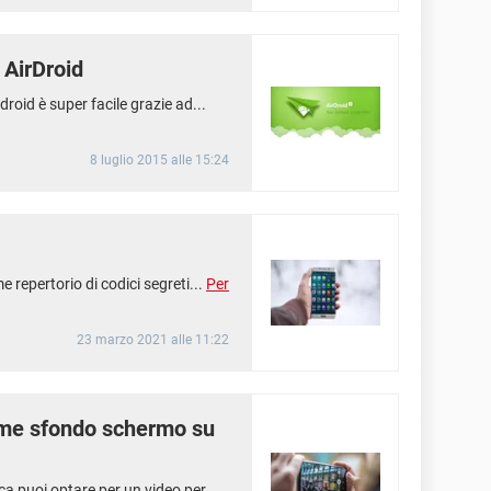
 AirDroid
roid è super facile grazie ad...
8 luglio 2015 alle 15:24
 repertorio di codici segreti...
Per
23 marzo 2021 alle 11:22
ome sfondo schermo su
a puoi optare per un video per...