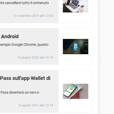
re cancellare tutto il contenuto
13 novembre 2019 alle 12:42
 Android
esempio Google Chrome, questo
16 giugno 2022 alle 16:10
ass sull'app Wallet di
 Pass diventerà un vero e
3 agosto 2021 alle 13:19