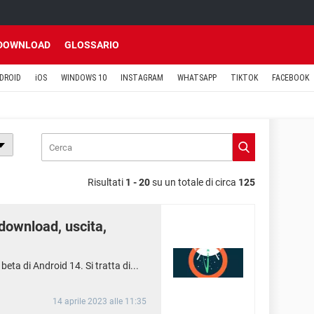
DOWNLOAD
GLOSSARIO
DROID
iOS
WINDOWS 10
INSTAGRAM
WHATSAPP
TIKTOK
FACEBOOK
Risultati
1 - 20
su un totale di circa
125
 download, uscita,
ta di Android 14. Si tratta di...
14 aprile 2023 alle 11:35