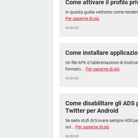
Come attivare il profilo pr
In questa guida vedremo come rendere i
Per saperne di più
Android
Come installare applicazi
Un file APK è l'abbreviazione di Android
formato...
Per saperne di più
Android
Come disabilitare gli ADS 
Twitter per Android
Se siete stufi di trovare sempre ADS per
sul...
Per saperne di più
Android