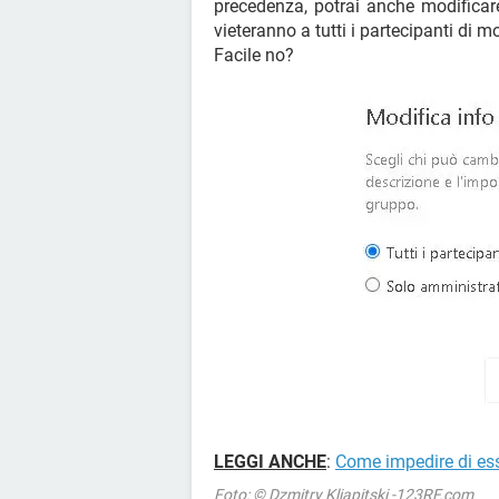
precedenza, potrai anche modificar
vieteranno a tutti i partecipanti di m
Facile no?
LEGGI ANCHE
:
Come impedire di es
Foto: © Dzmitry Kliapitski -123RF.com