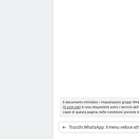
Il documento intitolato « Impostazioni gruppi Wh
(
it.ccm.net
) è reso disponibile sotto i termini del
copie di questa pagina, nelle condizioni previste 
Trucchi WhatsApp: il menu veloce att
premendo l’icona