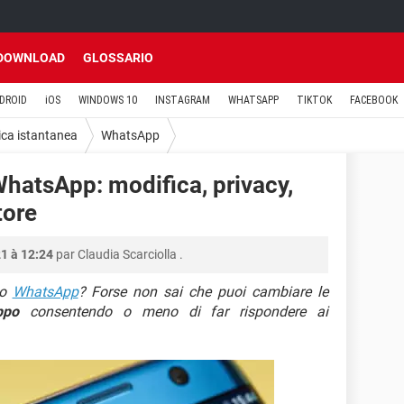
DOWNLOAD
GLOSSARIO
DROID
iOS
WINDOWS 10
INSTAGRAM
WHATSAPP
TIKTOK
FACEBOOK
ca istantanea
WhatsApp
hatsApp: modifica, privacy,
tore
1 à 12:24
par
Claudia Scarciolla
.
po
WhatsApp
? Forse non sai che puoi cambiare le
ppo
consentendo o meno di far rispondere ai