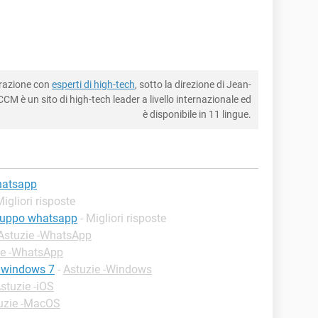
borazione con
esperti di high-tech
, sotto la direzione di Jean-
CM è un sito di high-tech leader a livello internazionale ed
è disponibile in 11 lingue.
hatsapp
Migliori risposte
gruppo whatsapp
- Migliori risposte
Astuzie -WhatsApp
ie -WhatsApp
 windows 7
-
Astuzie -Windows
stuzie -iOS
uzie -MacOS