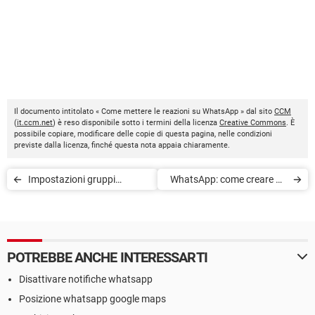
Il documento intitolato « Come mettere le reazioni su WhatsApp » dal sito
CCM
(
it.ccm.net
) è reso disponibile sotto i termini della licenza
Creative Commons
. È
possibile copiare, modificare delle copie di questa pagina, nelle condizioni
previste dalla licenza, finché questa nota appaia chiaramente.
Impostazioni gruppi
WhatsApp: come creare un
WhatsApp: modifica,
collegamento chat
privacy, cambiare
amministratore
POTREBBE ANCHE INTERESSARTI
Disattivare notifiche whatsapp
Posizione whatsapp google maps