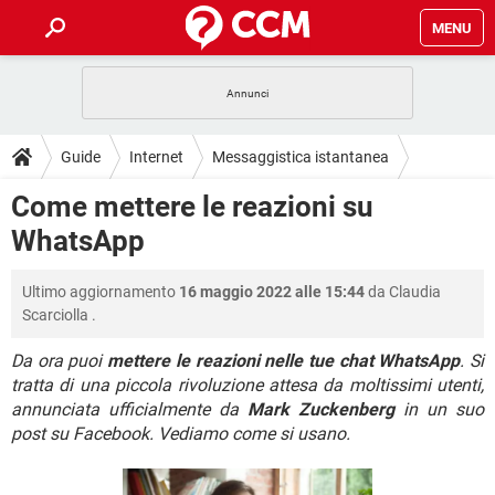
MENU
HOME
COVID-19
GAMING
GUIDE
Guide
Internet
Messaggistica istantanea
INTRATTENIMENTO
ANDROID
COVID-19
GAMING
DOWNLOAD
Come mettere le reazioni su
WhatsApp
iOS
WINDOWS 10
INTRATTENIMENTO
ANDROID
WhatsApp
INSTAGRAM
COVID-19
WHATSAPP
GAMING
FORUM
iOS
WINDOWS 10
TIKTOK
INTRATTENIMENTO
FACEBOOK
ANDROID
Ultimo aggiornamento
16 maggio 2022 alle 15:44
da
Claudia
INSTAGRAM
COVID-19
WHATSAPP
GAMING
GLOSSARIO
HARDWARE
iOS
Scarciolla
.
WINDOWS 10
TIKTOK
INTRATTENIMENTO
FACEBOOK
ANDROID
INSTAGRAM
COVID-19
WHATSAPP
GAMING
Da ora puoi
mettere le reazioni nelle tue chat WhatsApp
. Si
HARDWARE
iOS
WINDOWS 10
tratta di una piccola rivoluzione attesa da moltissimi utenti,
TIKTOK
INTRATTENIMENTO
FACEBOOK
ANDROID
annunciata ufficialmente da
Mark Zuckenberg
in un suo
INSTAGRAM
WHATSAPP
HARDWARE
iOS
WINDOWS 10
post su Facebook. Vediamo come si usano.
TIKTOK
FACEBOOK
INSTAGRAM
WHATSAPP
HARDWARE