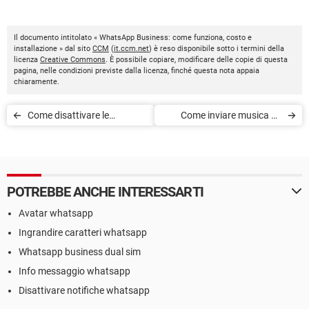
Il documento intitolato « WhatsApp Business: come funziona, costo e
installazione » dal sito
CCM
(
it.ccm.net
) è reso disponibile sotto i termini della
licenza
Creative Commons
. È possibile copiare, modificare delle copie di questa
pagina, nelle condizioni previste dalla licenza, finché questa nota appaia
chiaramente.
Come disattivare le
Come inviare musica su
notifiche WhatsApp
WhatsApp: Android, iPhone,
web
POTREBBE ANCHE INTERESSARTI
Avatar whatsapp
Ingrandire caratteri whatsapp
Whatsapp business dual sim
Info messaggio whatsapp
Disattivare notifiche whatsapp