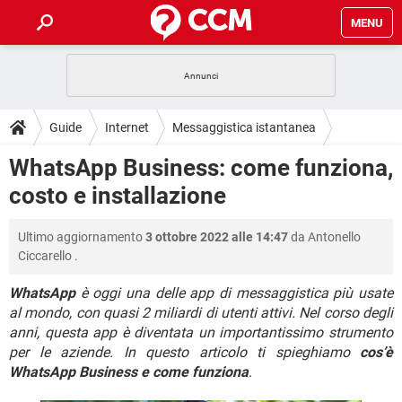
MENU
HOME
COVID-19
GAMING
GUIDE
Guide
Internet
Messaggistica istantanea
INTRATTENIMENTO
ANDROID
COVID-19
GAMING
DOWNLOAD
WhatsApp Business: come funziona,
WhatsApp
iOS
WINDOWS 10
INTRATTENIMENTO
ANDROID
costo e installazione
INSTAGRAM
COVID-19
WHATSAPP
GAMING
FORUM
iOS
WINDOWS 10
TIKTOK
INTRATTENIMENTO
FACEBOOK
ANDROID
Ultimo aggiornamento
3 ottobre 2022 alle 14:47
da
Antonello
INSTAGRAM
COVID-19
WHATSAPP
GAMING
GLOSSARIO
HARDWARE
iOS
Ciccarello
.
WINDOWS 10
TIKTOK
INTRATTENIMENTO
FACEBOOK
ANDROID
INSTAGRAM
COVID-19
WHATSAPP
GAMING
WhatsApp
è oggi una delle app di messaggistica più usate
HARDWARE
iOS
WINDOWS 10
al mondo, con quasi 2 miliardi di utenti attivi. Nel corso degli
TIKTOK
INTRATTENIMENTO
FACEBOOK
ANDROID
anni, questa app è diventata un importantissimo strumento
INSTAGRAM
WHATSAPP
HARDWARE
iOS
WINDOWS 10
per le aziende. In questo articolo ti spieghiamo
cos’è
TIKTOK
FACEBOOK
WhatsApp Business e come funziona
.
INSTAGRAM
WHATSAPP
HARDWARE