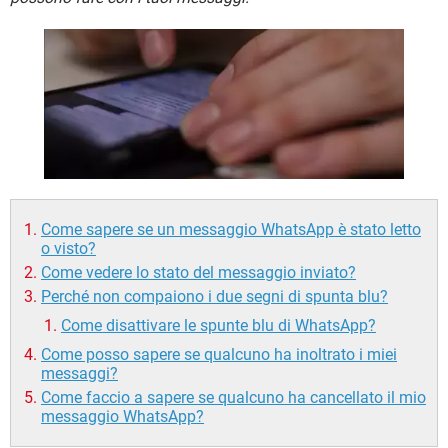
TIKTOK
FACEBOOK
HARDWARE
Come sapere se un messaggio WhatsApp è stato letto
o visto?
Come vedere lo stato del messaggio inviato?
Perché non compaiono i due segni di spunta blu?
Come disattivare le spunte blu di WhatsApp?
Come posso sapere se qualcuno ha inoltrato i miei
messaggi?
Come faccio a sapere se qualcuno ha cancellato il mio
messaggio WhatsApp?