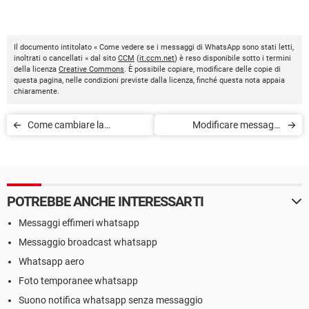
Il documento intitolato « Come vedere se i messaggi di WhatsApp sono stati letti,
inoltrati o cancellati » dal sito
CCM
(
it.ccm.net
) è reso disponibile sotto i termini
della licenza
Creative Commons
. È possibile copiare, modificare delle copie di
questa pagina, nelle condizioni previste dalla licenza, finché questa nota appaia
chiaramente.
Come cambiare la
Modificare messaggi
dimensione dei caratteri su
WhatsApp già inviati: la
WhatsApp?
funzione è in fase di test
POTREBBE ANCHE INTERESSARTI
Messaggi effimeri whatsapp
Messaggio broadcast whatsapp
Whatsapp aero
Foto temporanee whatsapp
Suono notifica whatsapp senza messaggio