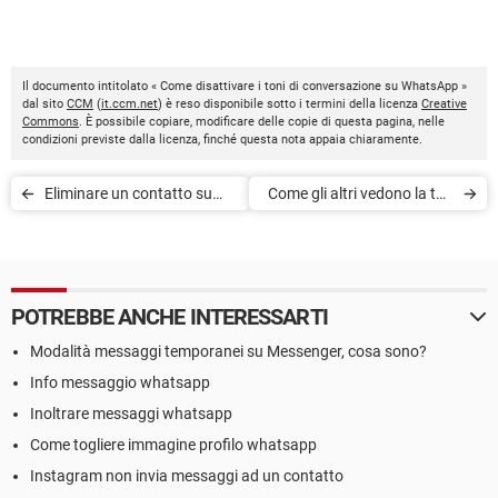
Il documento intitolato « Come disattivare i toni di conversazione su WhatsApp »
dal sito
CCM
(
it.ccm.net
) è reso disponibile sotto i termini della licenza
Creative
Commons
. È possibile copiare, modificare delle copie di questa pagina, nelle
condizioni previste dalla licenza, finché questa nota appaia chiaramente.
Eliminare un contatto su
Come gli altri vedono la tua
WhatsApp
attività su LinkedIn
POTREBBE ANCHE INTERESSARTI
Modalità messaggi temporanei su Messenger, cosa sono?
Info messaggio whatsapp
Inoltrare messaggi whatsapp
Come togliere immagine profilo whatsapp
Instagram non invia messaggi ad un contatto