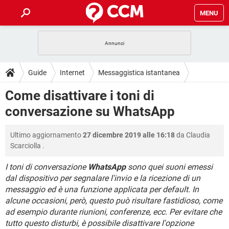
MENU
HOME
COVID-19
GAMING
GUIDE
Guide
Internet
Messaggistica istantanea
INTRATTENIMENTO
ANDROID
COVID-19
GAMING
DOWNLOAD
Come disattivare i toni di
iOS
WINDOWS 10
INTRATTENIMENTO
ANDROID
conversazione su WhatsApp
INSTAGRAM
COVID-19
WHATSAPP
GAMING
FORUM
iOS
WINDOWS 10
TIKTOK
INTRATTENIMENTO
FACEBOOK
ANDROID
Ultimo aggiornamento
27 dicembre 2019 alle 16:18
da
Claudia
INSTAGRAM
COVID-19
WHATSAPP
GAMING
GLOSSARIO
HARDWARE
iOS
Scarciolla
.
WINDOWS 10
TIKTOK
INTRATTENIMENTO
FACEBOOK
ANDROID
INSTAGRAM
COVID-19
WHATSAPP
GAMING
I toni di conversazione
WhatsApp
sono quei suoni emessi
HARDWARE
iOS
WINDOWS 10
dal dispositivo per segnalare l'invio e la ricezione di un
TIKTOK
INTRATTENIMENTO
FACEBOOK
ANDROID
messaggio ed è una funzione applicata per default. In
INSTAGRAM
WHATSAPP
HARDWARE
iOS
WINDOWS 10
alcune occasioni, però, questo può risultare fastidioso, come
TIKTOK
FACEBOOK
ad esempio durante riunioni, conferenze, ecc. Per evitare che
INSTAGRAM
WHATSAPP
tutto questo disturbi, è possibile disattivare l'opzione
HARDWARE