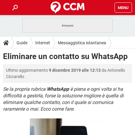
MENU
HOME
COVID-19
GAMING
GUIDE
Guide
Internet
Messaggistica istantanea
INTRATTENIMENTO
ANDROID
COVID-19
GAMING
DOWNLOAD
Eliminare un contatto su WhatsApp
iOS
WINDOWS 10
INTRATTENIMENTO
ANDROID
INSTAGRAM
COVID-19
WHATSAPP
GAMING
FORUM
Ultimo aggiornamento
9 dicembre 2019 alle 12:13
da
Antonello
iOS
WINDOWS 10
TIKTOK
INTRATTENIMENTO
FACEBOOK
ANDROID
Ciccarello
.
INSTAGRAM
COVID-19
WHATSAPP
GAMING
GLOSSARIO
HARDWARE
iOS
WINDOWS 10
Se la propria rubrica
WhatsApp
è piena e ogni volta si ha
TIKTOK
INTRATTENIMENTO
FACEBOOK
ANDROID
difficoltà a gestirla, forse la soluzione migliore è quella di
INSTAGRAM
COVID-19
WHATSAPP
GAMING
HARDWARE
iOS
WINDOWS 10
eliminare qualche contatto, con il quale si comunica
TIKTOK
INTRATTENIMENTO
FACEBOOK
ANDROID
raramente o mai. Ecco come fare
.
INSTAGRAM
WHATSAPP
HARDWARE
iOS
WINDOWS 10
TIKTOK
FACEBOOK
INSTAGRAM
WHATSAPP
HARDWARE