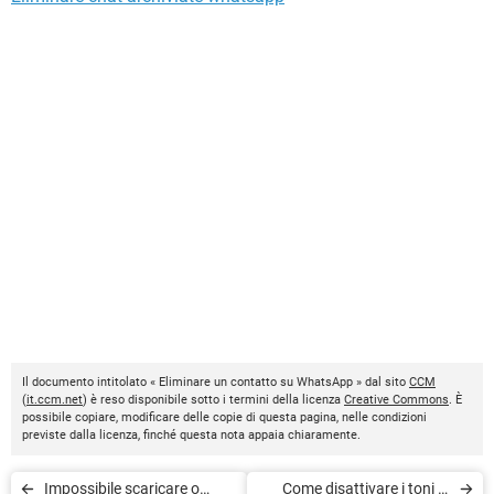
Il documento intitolato « Eliminare un contatto su WhatsApp » dal sito
CCM
(
it.ccm.net
) è reso disponibile sotto i termini della licenza
Creative Commons
. È
possibile copiare, modificare delle copie di questa pagina, nelle condizioni
previste dalla licenza, finché questa nota appaia chiaramente.
Impossibile scaricare o
Come disattivare i toni di