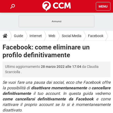
MENU
HOME
COVID-19
GAMING
GUIDE
Guide
Internet
Web
Social Media
Facebook
INTRATTENIMENTO
ANDROID
COVID-19
GAMING
DOWNLOAD
Facebook: come eliminare un
iOS
WINDOWS 10
INTRATTENIMENTO
ANDROID
profilo definitivamente
INSTAGRAM
COVID-19
WHATSAPP
GAMING
FORUM
iOS
WINDOWS 10
TIKTOK
INTRATTENIMENTO
FACEBOOK
ANDROID
Ultimo aggiornamento
28 marzo 2022 alle 17:04
da
Claudia
INSTAGRAM
COVID-19
WHATSAPP
GAMING
GLOSSARIO
HARDWARE
iOS
Scarciolla
.
WINDOWS 10
TIKTOK
INTRATTENIMENTO
FACEBOOK
ANDROID
INSTAGRAM
COVID-19
WHATSAPP
GAMING
Se vuoi fare una pausa dai social, ecco che Facebook offre
HARDWARE
iOS
WINDOWS 10
la possibilità di
disattivare momentaneamente
o
cancellare
TIKTOK
INTRATTENIMENTO
FACEBOOK
ANDROID
definitivamente
il tuo account. In questa guida vedremo
INSTAGRAM
WHATSAPP
HARDWARE
iOS
WINDOWS 10
come cancellarsi definitivamente da Facebook
e come
TIKTOK
FACEBOOK
riattivare il proprio account se lo si è momentaneamente
INSTAGRAM
WHATSAPP
disattivato.
HARDWARE