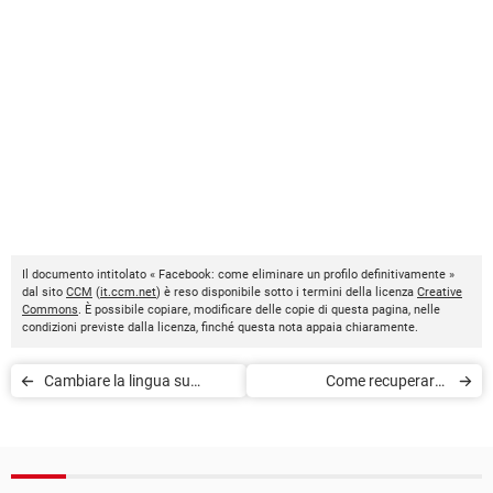
Il documento intitolato « Facebook: come eliminare un profilo definitivamente »
dal sito
CCM
(
it.ccm.net
) è reso disponibile sotto i termini della licenza
Creative
Commons
. È possibile copiare, modificare delle copie di questa pagina, nelle
condizioni previste dalla licenza, finché questa nota appaia chiaramente.
Cambiare la lingua su
Come recuperare i
Facebook
messaggi cancellati da
Facebook