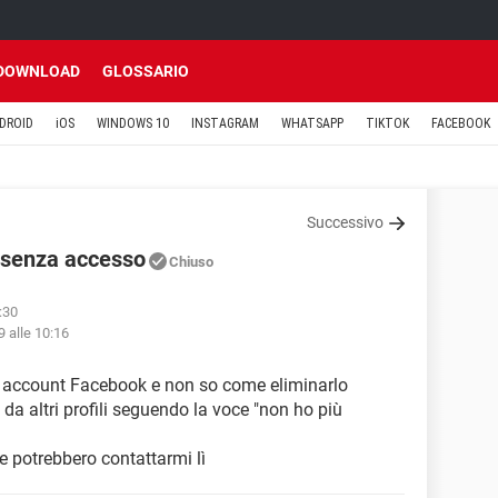
DOWNLOAD
GLOSSARIO
DROID
iOS
WINDOWS 10
INSTAGRAM
WHATSAPP
TIKTOK
FACEBOOK
Successivo
 senza accesso
Chiuso
9:30
9 alle 10:16
o account Facebook e non so come eliminarlo
da altri profili seguendo la voce "non ho più
e potrebbero contattarmi lì