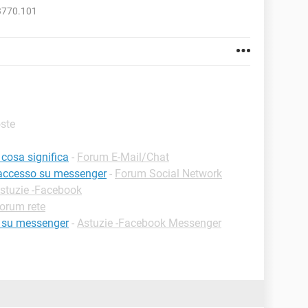
3770.101
oste
cosa significa
-
Forum E-Mail/Chat
 accesso su messenger
-
Forum Social Network
stuzie -Facebook
orum rete
a su messenger
-
Astuzie -Facebook Messenger