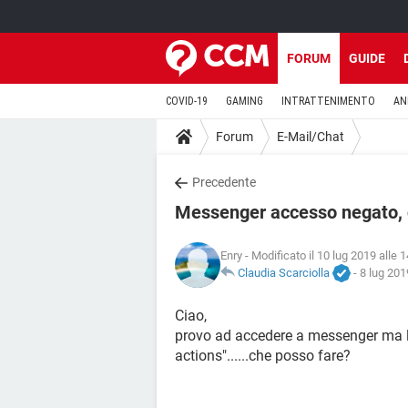
FORUM
GUIDE
COVID-19
GAMING
INTRATTENIMENTO
AN
Forum
E-Mail/Chat
Precedente
Messenger accesso negato, 
Enry
- Modificato il 10 lug 2019 alle 
Claudia Scarciolla
-
8 lug 201
Ciao,
provo ad accedere a messenger ma la
actions"......che posso fare?