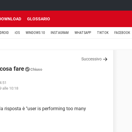
DOWNLOAD
GLOSSARIO
DROID
iOS
WINDOWS 10
INSTAGRAM
WHATSAPP
TIKTOK
FACEBOOK
Successivo
cosa fare
Chiuso
14:51
9 alle 10:18
 risposta è "user is performing too many