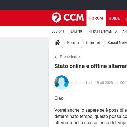
FORUM
GUIDE
COVID-19
GAMING
INTRATTENIMENTO
AN
Forum
Internet
Social Net
Precedente
Stato online e offline alter
cristinabuffoni
- 19 ott 2023 alle 00:
Ciao,
Vorrei anche io sapere se è possibil
determinato tempo, questo possa com
alternata nello stesso lasso di tempo