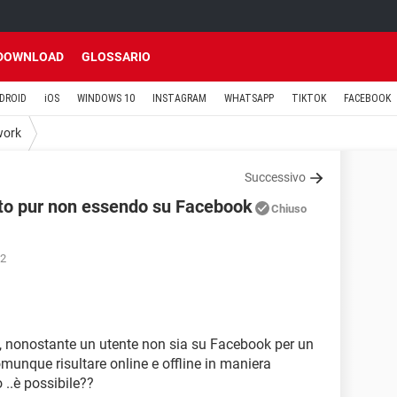
DOWNLOAD
GLOSSARIO
DROID
iOS
WINDOWS 10
INSTAGRAM
WHATSAPP
TIKTOK
FACEBOOK
work
Successivo
nato pur non essendo su Facebook
Chiuso
12
e, nonostante un utente non sia su Facebook per un
unque risultare online e offline in maniera
 ..è possibile??