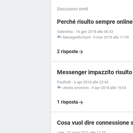
Discussioni simili
Perché risulto sempre onli
Valentina
-
16 gen 2018 alle 00:33
ManagerRichard
-
9 mar 2018 alle 11:09
2 risposte
Messenger impazzito risulto 
Paulfolk
-
6 apr 2018 alle 23:43
utente anonimo
-
9 apr 2018 alle 15:03
1 risposta
Cosa vuol dire connessione 
Lele
-
21 mag 2021 alle 11:43