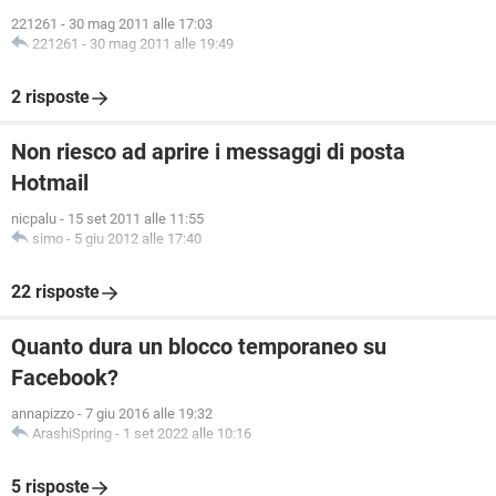
221261
-
30 mag 2011 alle 17:03
221261
-
30 mag 2011 alle 19:49
2 risposte
Non riesco ad aprire i messaggi di posta
Hotmail
nicpalu
-
15 set 2011 alle 11:55
simo
-
5 giu 2012 alle 17:40
22 risposte
Quanto dura un blocco temporaneo su
Facebook?
annapizzo
-
7 giu 2016 alle 19:32
ArashiSpring
-
1 set 2022 alle 10:16
5 risposte