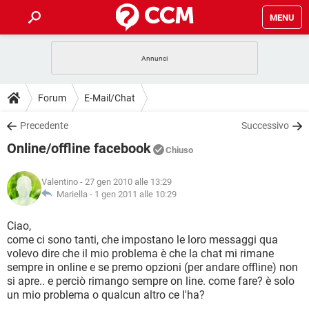
MENU
HOME
COVID-19
GAMING
GUIDE
Forum
E-Mail/Chat
INTRATTENIMENTO
ANDROID
COVID-19
GAMING
DOWNLOAD
Precedente
Successivo
iOS
WINDOWS 10
INTRATTENIMENTO
ANDROID
Online/offline facebook
INSTAGRAM
COVID-19
WHATSAPP
GAMING
Chiuso
FORUM
iOS
WINDOWS 10
TIKTOK
INTRATTENIMENTO
FACEBOOK
ANDROID
Valentino
- 27 gen 2010 alle 13:29
INSTAGRAM
COVID-19
WHATSAPP
GAMING
GLOSSARIO
Mariella -
1 gen 2011 alle 10:29
HARDWARE
iOS
WINDOWS 10
TIKTOK
INTRATTENIMENTO
FACEBOOK
ANDROID
INSTAGRAM
COVID-19
WHATSAPP
GAMING
Ciao,
HARDWARE
iOS
WINDOWS 10
come ci sono tanti, che impostano le loro messaggi qua
TIKTOK
INTRATTENIMENTO
FACEBOOK
ANDROID
volevo dire che il mio problema è che la chat mi rimane
INSTAGRAM
WHATSAPP
sempre in online e se premo opzioni (per andare offline) non
HARDWARE
iOS
WINDOWS 10
TIKTOK
FACEBOOK
si apre.. e perciò rimango sempre on line. come fare? è solo
INSTAGRAM
WHATSAPP
un mio problema o qualcun altro ce l'ha?
HARDWARE