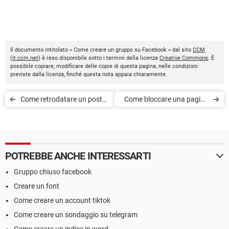
Il documento intitolato « Come creare un gruppo su Facebook » dal sito
CCM
(
it.ccm.net
) è reso disponibile sotto i termini della licenza
Creative Commons
. È
possibile copiare, modificare delle copie di questa pagina, nelle condizioni
previste dalla licenza, finché questa nota appaia chiaramente.
Come retrodatare un post
Come bloccare una pagina
su Facebook
Facebook da PC e
smartphone
POTREBBE ANCHE INTERESSARTI
Gruppo chiuso facebook
Creare un font
Come creare un account tiktok
Come creare un sondaggio su telegram