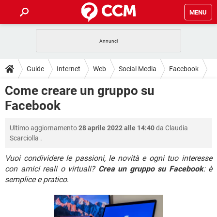
MENU
HOME
COVID-19
GAMING
GUIDE
Guide
Internet
Web
Social Media
Facebook
INTRATTENIMENTO
ANDROID
COVID-19
GAMING
DOWNLOAD
Come creare un gruppo su
iOS
WINDOWS 10
INTRATTENIMENTO
ANDROID
Facebook
INSTAGRAM
COVID-19
WHATSAPP
GAMING
FORUM
iOS
WINDOWS 10
TIKTOK
INTRATTENIMENTO
FACEBOOK
ANDROID
Ultimo aggiornamento
28 aprile 2022 alle 14:40
da
Claudia
INSTAGRAM
COVID-19
WHATSAPP
GAMING
GLOSSARIO
HARDWARE
iOS
Scarciolla
.
WINDOWS 10
TIKTOK
INTRATTENIMENTO
FACEBOOK
ANDROID
INSTAGRAM
COVID-19
WHATSAPP
GAMING
Vuoi condividere le passioni, le novità e ogni tuo interesse
HARDWARE
iOS
WINDOWS 10
con amici reali o virtuali?
Crea un gruppo su Facebook
: è
TIKTOK
INTRATTENIMENTO
FACEBOOK
ANDROID
semplice e pratico
.
INSTAGRAM
WHATSAPP
HARDWARE
iOS
WINDOWS 10
TIKTOK
FACEBOOK
INSTAGRAM
WHATSAPP
HARDWARE