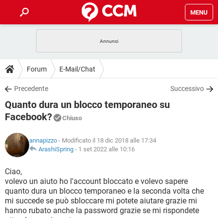
MENU
HOME
COVID-19
GAMING
GUIDE
Forum
E-Mail/Chat
INTRATTENIMENTO
ANDROID
COVID-19
GAMING
DOWNLOAD
Precedente
Successivo
iOS
WINDOWS 10
INTRATTENIMENTO
ANDROID
Quanto dura un blocco temporaneo su
INSTAGRAM
COVID-19
WHATSAPP
GAMING
FORUM
iOS
WINDOWS 10
Facebook?
Chiuso
TIKTOK
INTRATTENIMENTO
FACEBOOK
ANDROID
INSTAGRAM
COVID-19
WHATSAPP
GAMING
GLOSSARIO
HARDWARE
iOS
WINDOWS 10
annapizzo
- Modificato il 18 dic 2018 alle 17:34
TIKTOK
INTRATTENIMENTO
FACEBOOK
ANDROID
ArashiSpring
-
1 set 2022 alle 10:16
INSTAGRAM
COVID-19
WHATSAPP
GAMING
HARDWARE
iOS
WINDOWS 10
Ciao,
TIKTOK
INTRATTENIMENTO
FACEBOOK
ANDROID
INSTAGRAM
WHATSAPP
volevo un aiuto ho l'account bloccato e volevo sapere
HARDWARE
iOS
WINDOWS 10
quanto dura un blocco temporaneo e la seconda volta che
TIKTOK
FACEBOOK
mi succede se può sbloccare mi potete aiutare grazie mi
INSTAGRAM
WHATSAPP
hanno rubato anche la password grazie se mi rispondete
HARDWARE