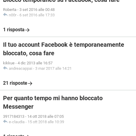
Roberta
-
3 set 2016 alle 00:48
n00r
-
6 set 2016 alle 17:33
1 risposta
Il tuo account Facebook è temporaneamente
bloccato, cosa fare
kikkue
-
4 dic 2013 alle 16:57
andreacappai
-
3 mar 2017 alle 14:21
21 risposte
Per quanto tempo mi hanno bloccato
Messenger
3917184313
-
14 ott 2018 alle 07:05
e-claudia
-
15 ott 2018 alle 10:39