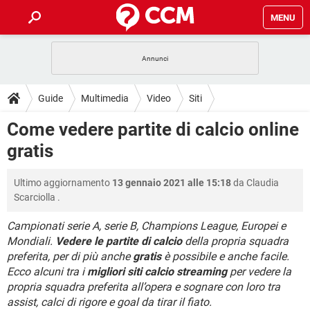
MENU
HOME
COVID-19
GAMING
GUIDE
Guide
Multimedia
Video
Siti
INTRATTENIMENTO
ANDROID
COVID-19
GAMING
DOWNLOAD
Come vedere partite di calcio online
iOS
WINDOWS 10
INTRATTENIMENTO
ANDROID
gratis
INSTAGRAM
COVID-19
WHATSAPP
GAMING
FORUM
iOS
WINDOWS 10
TIKTOK
INTRATTENIMENTO
FACEBOOK
ANDROID
Ultimo aggiornamento
13 gennaio 2021 alle 15:18
da
Claudia
INSTAGRAM
COVID-19
WHATSAPP
GAMING
GLOSSARIO
HARDWARE
iOS
Scarciolla
.
WINDOWS 10
TIKTOK
INTRATTENIMENTO
FACEBOOK
ANDROID
INSTAGRAM
COVID-19
WHATSAPP
GAMING
Campionati serie A, serie B, Champions League, Europei e
HARDWARE
iOS
WINDOWS 10
Mondiali.
Vedere le partite di calcio
della propria squadra
TIKTOK
INTRATTENIMENTO
FACEBOOK
ANDROID
preferita, per di più anche
gratis
è possibile e anche facile.
INSTAGRAM
WHATSAPP
HARDWARE
iOS
WINDOWS 10
Ecco alcuni tra i
migliori siti calcio streaming
per vedere la
TIKTOK
FACEBOOK
propria squadra preferita all’opera e sognare con loro tra
INSTAGRAM
WHATSAPP
assist, calci di rigore e goal da tirar il fiato.
HARDWARE