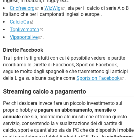
inglese, il football, il rugby ecc.
Cricfree.org
e
WizWig
, sia per il calcio di serie A o B
italiano che per i campionati inglesi o europei.
CalcioGa
Toplivematch
Vipsportslive
.
Dirette Facebook
Tra i primi siti gratuiti con cui è possibile vedere le partite
ricordiamo le Dirette di Facebook, Sport on Facebook,
seguite molto dagli spagnoli e che trasmettono gli anticipi
della Liga su alcune pagine come
Sports on Facebook
.
Streaming calcio a pagamento
Per chi desidera invece fare un piccolo investimento sul
proprio hobby e
pagare un abbonamento, mensile o
annuale
che sia, ricordiamo alcuni siti che offrono questo
servizio, consentendo la visualizzazione dei di partite di
calcio, sport e quant’altro sia da PC che da dispositivi mobile
quali smartphone e tablet Android e iOS. Tra i le
piattaforme