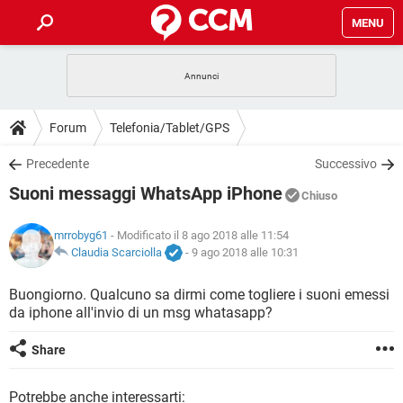
MENU
HOME
COVID-19
GAMING
GUIDE
Forum
Telefonia/Tablet/GPS
INTRATTENIMENTO
ANDROID
COVID-19
GAMING
DOWNLOAD
Precedente
Successivo
iOS
WINDOWS 10
INTRATTENIMENTO
ANDROID
Suoni messaggi WhatsApp iPhone
INSTAGRAM
COVID-19
WHATSAPP
GAMING
Chiuso
FORUM
iOS
WINDOWS 10
TIKTOK
INTRATTENIMENTO
FACEBOOK
ANDROID
mrrobyg61
- Modificato il 8 ago 2018 alle 11:54
INSTAGRAM
COVID-19
WHATSAPP
GAMING
GLOSSARIO
Claudia Scarciolla
-
9 ago 2018 alle 10:31
HARDWARE
iOS
WINDOWS 10
TIKTOK
INTRATTENIMENTO
FACEBOOK
ANDROID
INSTAGRAM
COVID-19
WHATSAPP
GAMING
Buongiorno. Qualcuno sa dirmi come togliere i suoni emessi
HARDWARE
iOS
WINDOWS 10
da iphone all'invio di un msg whatasapp?
TIKTOK
INTRATTENIMENTO
FACEBOOK
ANDROID
INSTAGRAM
WHATSAPP
HARDWARE
iOS
WINDOWS 10
Share
TIKTOK
FACEBOOK
INSTAGRAM
WHATSAPP
HARDWARE
Potrebbe anche interessarti: