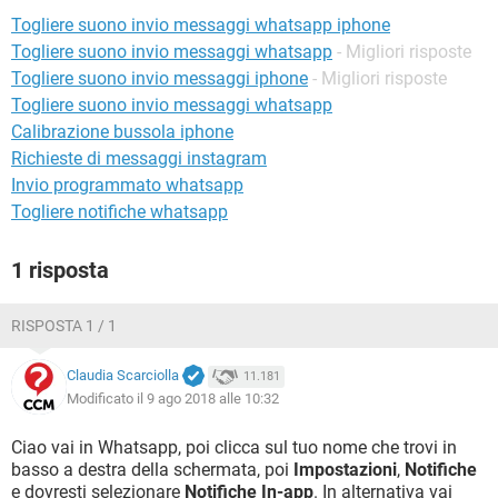
TIKTOK
FACEBOOK
Togliere suono invio messaggi whatsapp iphone
HARDWARE
Togliere suono invio messaggi whatsapp
- Migliori risposte
Togliere suono invio messaggi iphone
- Migliori risposte
Togliere suono invio messaggi whatsapp
Calibrazione bussola iphone
Richieste di messaggi instagram
Invio programmato whatsapp
Togliere notifiche whatsapp
1 risposta
RISPOSTA 1 / 1
Claudia Scarciolla
11.181
Modificato il 9 ago 2018 alle 10:32
Ciao vai in Whatsapp, poi clicca sul tuo nome che trovi in
basso a destra della schermata, poi
Impostazioni
,
Notifiche
e dovresti selezionare
Notifiche In-app
. In alternativa vai