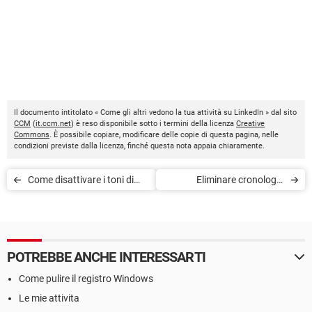
Il documento intitolato « Come gli altri vedono la tua attività su LinkedIn » dal sito
CCM
(
it.ccm.net
) è reso disponibile sotto i termini della licenza
Creative
Commons
. È possibile copiare, modificare delle copie di questa pagina, nelle
condizioni previste dalla licenza, finché questa nota appaia chiaramente.
Come disattivare i toni di
Eliminare cronologia
conversazione su
conversazioni Viber da PC
WhatsApp
POTREBBE ANCHE INTERESSARTI
Come pulire il registro Windows
Le mie attivita