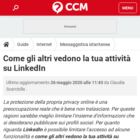
MENU
HOME
COVID-19
GAMING
GUIDE
Guide
Internet
Messaggistica istantanea
INTRATTENIMENTO
ANDROID
COVID-19
GAMING
DOWNLOAD
Come gli altri vedono la tua attività
iOS
WINDOWS 10
INTRATTENIMENTO
ANDROID
su LinkedIn
INSTAGRAM
COVID-19
WHATSAPP
GAMING
FORUM
iOS
WINDOWS 10
TIKTOK
INTRATTENIMENTO
FACEBOOK
ANDROID
Ultimo aggiornamento
26 maggio 2020 alle 11:43
da
Claudia
INSTAGRAM
COVID-19
WHATSAPP
GAMING
GLOSSARIO
HARDWARE
iOS
Scarciolla
.
WINDOWS 10
TIKTOK
INTRATTENIMENTO
FACEBOOK
ANDROID
INSTAGRAM
COVID-19
WHATSAPP
GAMING
La protezione della propria privacy online è una
HARDWARE
iOS
WINDOWS 10
preoccupazione reale che è bene non tralasciare. Per queste
TIKTOK
INTRATTENIMENTO
FACEBOOK
ANDROID
ragioni sarebbe meglio limitare l'insieme d'informazioni che
INSTAGRAM
WHATSAPP
HARDWARE
iOS
WINDOWS 10
si desiderano pubblicare sui profili social. Per quanto
TIKTOK
FACEBOOK
riguarda
LinkedIn
è possibile limitare l'accesso ad alcune
INSTAGRAM
WHATSAPP
funzionalità e
come gli altri vedono la tua attività su
HARDWARE