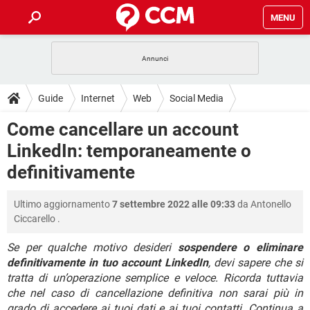
MENU
HOME
COVID-19
GAMING
GUIDE
Guide
Internet
Web
Social Media
INTRATTENIMENTO
ANDROID
COVID-19
GAMING
DOWNLOAD
Come cancellare un account
iOS
WINDOWS 10
INTRATTENIMENTO
ANDROID
LinkedIn: temporaneamente o
INSTAGRAM
COVID-19
WHATSAPP
GAMING
FORUM
iOS
WINDOWS 10
definitivamente
TIKTOK
INTRATTENIMENTO
FACEBOOK
ANDROID
INSTAGRAM
COVID-19
WHATSAPP
GAMING
GLOSSARIO
HARDWARE
iOS
WINDOWS 10
Ultimo aggiornamento
7 settembre 2022 alle 09:33
da
Antonello
TIKTOK
INTRATTENIMENTO
FACEBOOK
ANDROID
Ciccarello
.
INSTAGRAM
COVID-19
WHATSAPP
GAMING
HARDWARE
iOS
WINDOWS 10
TIKTOK
INTRATTENIMENTO
FACEBOOK
ANDROID
Se per qualche motivo desideri
sospendere o eliminare
INSTAGRAM
WHATSAPP
definitivamente in tuo account LinkedIn
, devi sapere che si
HARDWARE
iOS
WINDOWS 10
tratta di un’operazione semplice e veloce. Ricorda tuttavia
TIKTOK
FACEBOOK
INSTAGRAM
WHATSAPP
che nel caso di cancellazione definitiva non sarai più in
HARDWARE
grado di accedere ai tuoi dati e ai tuoi contatti. Continua a