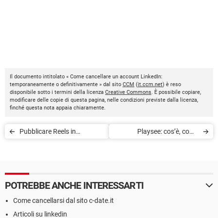
Il documento intitolato « Come cancellare un account LinkedIn:
temporaneamente o definitivamente » dal sito
CCM
(
it.ccm.net
) è reso
disponibile sotto i termini della licenza
Creative Commons
. È possibile copiare,
modificare delle copie di questa pagina, nelle condizioni previste dalla licenza,
finché questa nota appaia chiaramente.
Pubblicare Reels in
Playsee: cos’è, come
simultanea su Facebook e
funzione l’app, video
Instagram
POTREBBE ANCHE INTERESSARTI
Come cancellarsi dal sito c-date.it
Articoli su linkedin