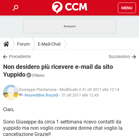
MENU
HOME
COVID-19
GAMING
GUIDE
Forum
E-Mail/Chat
INTRATTENIMENTO
ANDROID
COVID-19
GAMING
DOWNLOAD
Precedente
Successivo
iOS
WINDOWS 10
INTRATTENIMENTO
ANDROID
Non desidero più ricevere e-mail da sito
INSTAGRAM
COVID-19
WHATSAPP
GAMING
FORUM
iOS
WINDOWS 10
Yuppido
Chiuso
TIKTOK
INTRATTENIMENTO
FACEBOOK
ANDROID
INSTAGRAM
COVID-19
WHATSAPP
GAMING
GLOSSARIO
HARDWARE
iOS
WINDOWS 10
Giuseppe Plantamura
- Modificato il 31 ott 2017 alle 12:14
TIKTOK
INTRATTENIMENTO
FACEBOOK
ANDROID
Noureddine Bouzidi
-
31 ott 2017 alle 12:43
INSTAGRAM
COVID-19
WHATSAPP
GAMING
HARDWARE
iOS
WINDOWS 10
Ciao,
TIKTOK
INTRATTENIMENTO
FACEBOOK
ANDROID
INSTAGRAM
WHATSAPP
HARDWARE
iOS
WINDOWS 10
Sono Giuseppe da circa 1 settimana ricevo contatti da
TIKTOK
FACEBOOK
yuppido ma non voglio conoscere donne chat voglio la
INSTAGRAM
WHATSAPP
cancellazione Grazie!!
HARDWARE