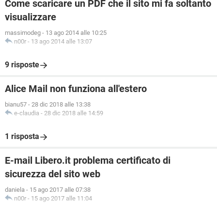
Come scaricare un PDF che il sito mi fa soltanto
visualizzare
massimodeg
-
13 ago 2014 alle 10:25
n00r
-
13 ago 2014 alle 13:07
9 risposte
Alice Mail non funziona all'estero
bianu57
-
28 dic 2018 alle 13:38
e-claudia
-
28 dic 2018 alle 14:59
1 risposta
E-mail Libero.it problema certificato di
sicurezza del sito web
daniela
-
15 ago 2017 alle 07:38
n00r
-
15 ago 2017 alle 11:04