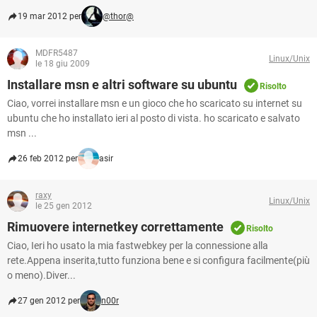
19 mar 2012 per
@thor@
MDFR5487
Linux/Unix
le 18 giu 2009
Installare msn e altri software su ubuntu
Risolto
Ciao, vorrei installare msn e un gioco che ho scaricato su internet su
ubuntu che ho installato ieri al posto di vista. ho scaricato e salvato
msn ...
26 feb 2012 per
asir
raxy
Linux/Unix
le 25 gen 2012
Rimuovere internetkey correttamente
Risolto
Ciao, Ieri ho usato la mia fastwebkey per la connessione alla
rete.Appena inserita,tutto funziona bene e si configura facilmente(più
o meno).Diver...
27 gen 2012 per
n00r