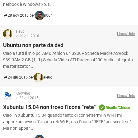
netbook è Windows xp. Il...
28 nov 2016 per
n00r
aleug
Linux/Unix
le 19 giu 2016
Ubuntu non parte da dvd
Ciao a tutti il mio pc: AMD Athlon 64 3200+ Scheda Madre ASRock
939 RAM 2 GB (1+1) Scheda Video ATI Radeon 4200 Audio integrata
masterizzator...
24 giu 2016 per
aleug
Knowing
Linux/Unix
le 22 ott 2015
Xubuntu 15.04 non trovo l'icona "rete"
Risolto/Chiuso
Ciao, in Xubuntu 15.04 quando tento di connettermi in Wi-Fi mi
appare un avviso "Ci sono reti Wi-Fi; usa l'icona "RETE" per scegliere".
Ma non appar...