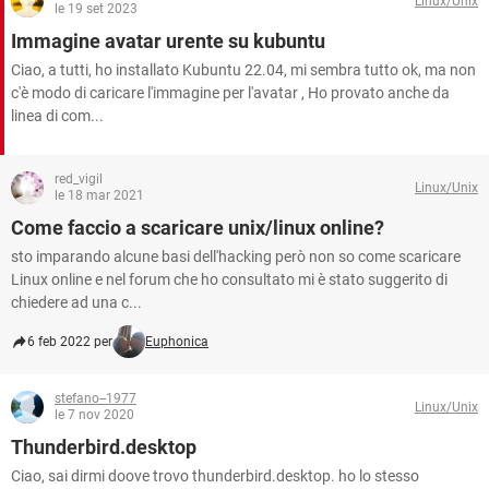
Linux/Unix
TIKTOK
FACEBOOK
le 19 set 2023
Immagine avatar urente su kubuntu
HARDWARE
Ciao, a tutti, ho installato Kubuntu 22.04, mi sembra tutto ok, ma non
c'è modo di caricare l'immagine per l'avatar , Ho provato anche da
linea di com...
red_vigil
Linux/Unix
le 18 mar 2021
Come faccio a scaricare unix/linux online?
sto imparando alcune basi dell'hacking però non so come scaricare
Linux online e nel forum che ho consultato mi è stato suggerito di
chiedere ad una c...
6 feb 2022 per
Euphonica
stefano--1977
Linux/Unix
le 7 nov 2020
Thunderbird.desktop
Ciao, sai dirmi doove trovo thunderbird.desktop. ho lo stesso