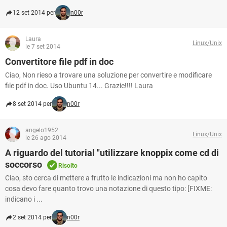
12 set 2014 per
n00r
Laura
Linux/Unix
le 7 set 2014
Convertitore file pdf in doc
Ciao, Non rieso a trovare una soluzione per convertire e modificare
file pdf in doc. Uso Ubuntu 14... Grazie!!!! Laura
8 set 2014 per
n00r
angelo1952
Linux/Unix
le 26 ago 2014
A riguardo del tutorial "utilizzare knoppix come cd di
soccorso
Risolto
Ciao, sto cerca di mettere a frutto le indicazioni ma non ho capito
cosa devo fare quanto trovo una notazione di questo tipo: [FIXME:
indicano i ...
2 set 2014 per
n00r