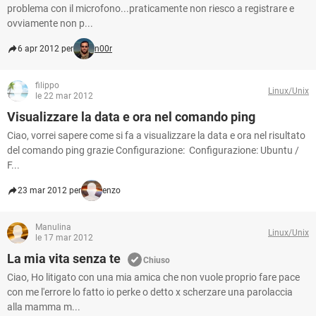
problema con il microfono...praticamente non riesco a registrare e
ovviamente non p...
6 apr 2012 per
n00r
filippo
Linux/Unix
le 22 mar 2012
Visualizzare la data e ora nel comando ping
Ciao, vorrei sapere come si fa a visualizzare la data e ora nel risultato
del comando ping grazie Configurazione: Configurazione: Ubuntu /
F...
23 mar 2012 per
enzo
Manulina
Linux/Unix
le 17 mar 2012
La mia vita senza te
Chiuso
Ciao, Ho litigato con una mia amica che non vuole proprio fare pace
con me l'errore lo fatto io perke o detto x scherzare una parolaccia
alla mamma m...