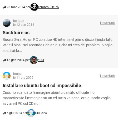
23 mar 2014 per
l'embrouille 75
bettdan
Linux/Unix
le 12 gen 2014
Sostituire os
Buona Sera.Ho un PC con due HD interni,nel primo disco è installato
W7 e il bios. Nel secondo Debian 6.1,che mi crea dei problemi. Voglio
sostituirlo...
16 gen 2014 per
n00r
bruno
Linux/Unix
le 11 giu 2009
Installare ubuntu boot cd impossibile
Ciao, ho scaricato l'immagine ubuntu dal sito officiale, ho
masterizzato l'immagine su un cd tutto va bene. ora quando voglio
avviare il PC col CD nu...
5 giu 2013 per
Giulio24