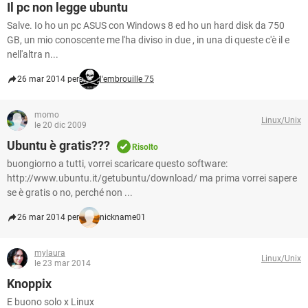
Il pc non legge ubuntu
Salve. Io ho un pc ASUS con Windows 8 ed ho un hard disk da 750
GB, un mio conoscente me l'ha diviso in due , in una di queste c'è il e
nell'altra n...
26 mar 2014 per
l'embrouille 75
momo
Linux/Unix
le 20 dic 2009
Ubuntu è gratis???
Risolto
buongiorno a tutti, vorrei scaricare questo software:
http://www.ubuntu.it/getubuntu/download/ ma prima vorrei sapere
se è gratis o no, perché non ...
26 mar 2014 per
nickname01
mylaura
Linux/Unix
le 23 mar 2014
Knoppix
E buono solo x Linux