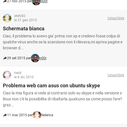
27 nov 2015 per
n00r
stefy82
Linux/Unix
le 31 gen 2015
Schermata bianca
Ciao, il problema lo avevo gia' prima con xp e credevo fosse colpa di
qualche virus anche se la scansione non li rilevava,mi apriva pagine e
browser d...
29 set 2015 per
n00r
heidi
Linux/Unix
le 6 dic 2010
Problema web cam asus con ubuntu skype
Ciao la mia figura si vede al contrario solo su skype e nella versione x
linux non c'è la possibilita di ribaltarla.qualcuno sa come posso fare?
graz...
11 mar 2015 per
federica