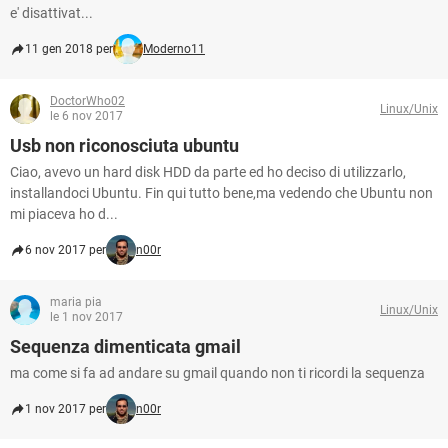
e' disattivat...
11 gen 2018 per
Moderno11
DoctorWho02
Linux/Unix
le 6 nov 2017
Usb non riconosciuta ubuntu
Ciao, avevo un hard disk HDD da parte ed ho deciso di utilizzarlo,
installandoci Ubuntu. Fin qui tutto bene,ma vedendo che Ubuntu non
mi piaceva ho d...
6 nov 2017 per
n00r
maria pia
Linux/Unix
le 1 nov 2017
Sequenza dimenticata gmail
ma come si fa ad andare su gmail quando non ti ricordi la sequenza
1 nov 2017 per
n00r