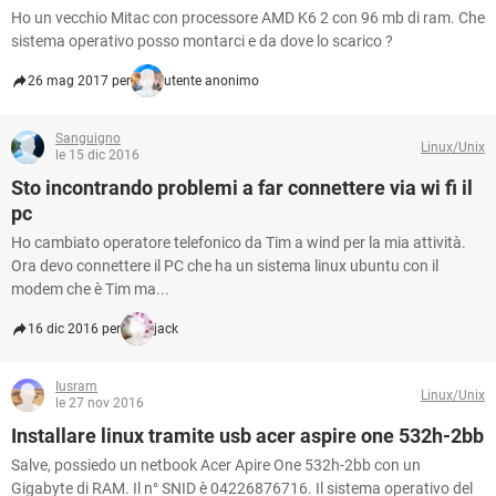
Ho un vecchio Mitac con processore AMD K6 2 con 96 mb di ram. Che
sistema operativo posso montarci e da dove lo scarico ?
26 mag 2017 per
utente anonimo
Sanguigno
Linux/Unix
le 15 dic 2016
Sto incontrando problemi a far connettere via wi fi il
pc
Ho cambiato operatore telefonico da Tim a wind per la mia attività.
Ora devo connettere il PC che ha un sistema linux ubuntu con il
modem che è Tim ma...
16 dic 2016 per
jack
Iusram
Linux/Unix
le 27 nov 2016
Installare linux tramite usb acer aspire one 532h-2bb
Salve, possiedo un netbook Acer Apire One 532h-2bb con un
Gigabyte di RAM. Il n° SNID è 04226876716. Il sistema operativo del