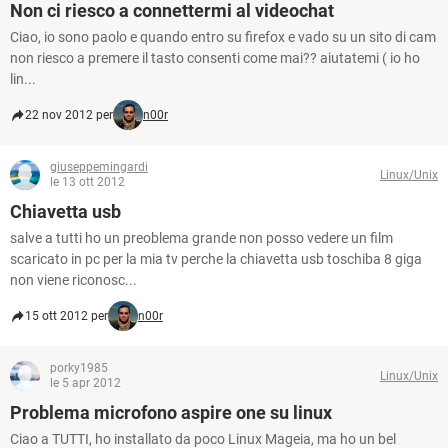
Non ci riesco a connettermi al videochat
Ciao, io sono paolo e quando entro su firefox e vado su un sito di cam
non riesco a premere il tasto consenti come mai?? aiutatemi ( io ho
lin...
22 nov 2012 per
n00r
giuseppemingardi
Linux/Unix
le 13 ott 2012
Chiavetta usb
salve a tutti ho un preoblema grande non posso vedere un film
scaricato in pc per la mia tv perche la chiavetta usb toschiba 8 giga
non viene riconosc...
15 ott 2012 per
n00r
porky1985
Linux/Unix
le 5 apr 2012
Problema microfono aspire one su linux
Ciao a TUTTI, ho installato da poco Linux Mageia, ma ho un bel