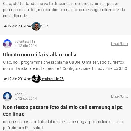
Ciao, sto' tentando piu volte di scaricare dei programmi sil pc per
poter scaricare file, ma comtinua a darmi un messaggio di errore, da
cosa dipende ...
19 dic 2014 per
n00r
valentina148
Linux/Unix
le 12 dic 2014
Ubuntu non mi fa istallare nulla
Ciao, ho il programma che si chiama UBUNTU ma se vado su firefox
non mi fa istallare nulla, perchè ? Configurazione: Linux / Firefox 33.0
12 dic 2014 per
l'embrouille 75
kaos55
Linux/Unix
le 12 set 2014
Non riesco passare foto dal mio cell samsung al pc
con linux
non riesco passare foto dal mio cell samsung al pc con linux .....chi
può aiutarmi?....saluti