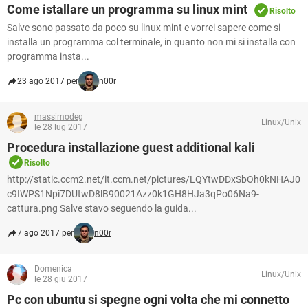
Come istallare un programma su linux mint
Risolto
Salve sono passato da poco su linux mint e vorrei sapere come si
installa un programma col terminale, in quanto non mi si installa con
programma insta...
23 ago 2017 per
n00r
massimodeg
Linux/Unix
le 28 lug 2017
Procedura installazione guest additional kali
Risolto
http://static.ccm2.net/it.ccm.net/pictures/LQYtwDDxSbOh0kNHAJ0
c9IWPS1Npi7DUtwD8lB90021Azz0k1GH8HJa3qPo06Na9-
cattura.png Salve stavo seguendo la guida...
7 ago 2017 per
n00r
Domenica
Linux/Unix
le 28 giu 2017
Pc con ubuntu si spegne ogni volta che mi connetto