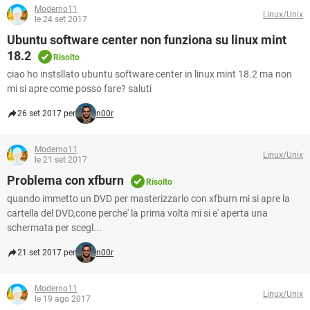
Moderno11
Linux/Unix
le 24 set 2017
Ubuntu software center non funziona su linux mint
18.2
Risolto
ciao ho instsllato ubuntu software center in linux mint 18.2 ma non
mi si apre come posso fare? saluti
26 set 2017 per
n00r
Moderno11
Linux/Unix
le 21 set 2017
Problema con xfburn
Risolto
quando immetto un DVD per masterizzarlo con xfburn mi si apre la
cartella del DVD,cone perche' la prima volta mi si e' aperta una
schermata per scegl...
21 set 2017 per
n00r
Moderno11
Linux/Unix
le 19 ago 2017