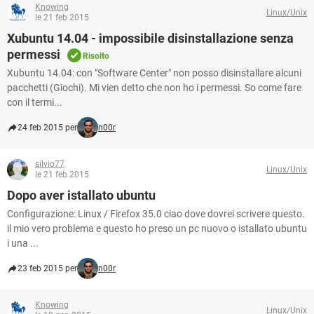
Knowing
Linux/Unix
le 21 feb 2015
Xubuntu 14.04 - impossibile disinstallazione senza
permessi
Risolto
Xubuntu 14.04: con "Software Center" non posso disinstallare alcuni
pacchetti (Giochi). Mi vien detto che non ho i permessi. So come fare
con il termi...
24 feb 2015 per
n00r
silvio77
Linux/Unix
le 21 feb 2015
Dopo aver istallato ubuntu
Configurazione: Linux / Firefox 35.0 ciao dove dovrei scrivere questo.
il mio vero problema e questo ho preso un pc nuovo o istallato ubuntu
i una ...
23 feb 2015 per
n00r
Knowing
Linux/Unix