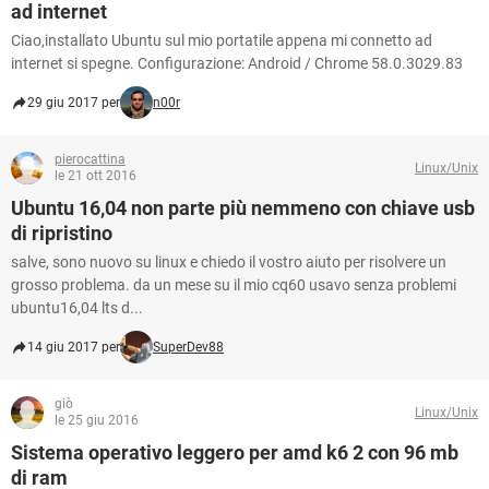
ad internet
Ciao,installato Ubuntu sul mio portatile appena mi connetto ad
internet si spegne. Configurazione: Android / Chrome 58.0.3029.83
29 giu 2017 per
n00r
pierocattina
Linux/Unix
le 21 ott 2016
Ubuntu 16,04 non parte più nemmeno con chiave usb
di ripristino
salve, sono nuovo su linux e chiedo il vostro aiuto per risolvere un
grosso problema. da un mese su il mio cq60 usavo senza problemi
ubuntu16,04 lts d...
14 giu 2017 per
SuperDev88
giò
Linux/Unix
le 25 giu 2016
Sistema operativo leggero per amd k6 2 con 96 mb
di ram