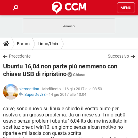
MENU
HOME
COVID-19
GAMING
GUIDE
Forum
Linux/Unix
INTRATTENIMENTO
ANDROID
COVID-19
GAMING
DOWNLOAD
Precedente
Successivo
iOS
WINDOWS 10
INTRATTENIMENTO
ANDROID
Ubuntu 16,04 non parte più nemmeno con
INSTAGRAM
COVID-19
WHATSAPP
GAMING
FORUM
iOS
WINDOWS 10
chiave USB di ripristino
Chiuso
TIKTOK
INTRATTENIMENTO
FACEBOOK
ANDROID
INSTAGRAM
COVID-19
WHATSAPP
GAMING
GLOSSARIO
HARDWARE
iOS
WINDOWS 10
pierocattina
- Modificato il 16 giu 2017 alle 08:50
TIKTOK
INTRATTENIMENTO
FACEBOOK
ANDROID
SuperDev88
-
14 giu 2017 alle 10:04
INSTAGRAM
COVID-19
WHATSAPP
GAMING
HARDWARE
iOS
WINDOWS 10
salve, sono nuovo su linux e chiedo il vostro aiuto per
TIKTOK
INTRATTENIMENTO
FACEBOOK
ANDROID
INSTAGRAM
WHATSAPP
risolvere un grosso problema. da un mese su il mio cq60
HARDWARE
iOS
WINDOWS 10
usavo senza problemi ubuntu16,04 lts da me installato in
TIKTOK
FACEBOOK
sostituzione di win10. un giorno senza alcun motivo no
INSTAGRAM
WHATSAPP
riparte e mi lascia con questa scritta
HARDWARE