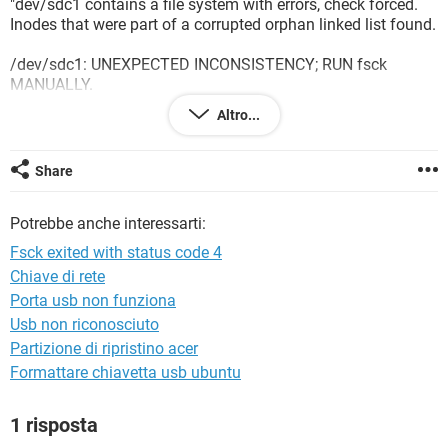
"dev/sdc1 contains a file system with errors, check forced.
TIKTOK
FACEBOOK
Inodes that were part of a corrupted orphan linked list found.
HARDWARE
/dev/sdc1: UNEXPECTED INCONSISTENCY; RUN fsck
MANUALLY.
(i.e., without -a or -p options)
Altro...
fsck exited with status code 4
The root filesystem on /dev/sda6 requires a manual fsck
Share
Busybox v1.22.1 (Ubuntu 1:1.22.0-15ubuntu1) built in shell
(ash)
Potrebbe anche interessarti:
Enter 'help' for a list of built-in commands.
Fsck exited with status code 4
(initramfs) _
Chiave di rete
ho provato con usb di ripristino ma non viene letta (priorità
Porta usb non funziona
boot è ok), hon provato con usb contenente gparted live
(utilizzata perfettamente su altro pc) ma non viene letta. tutti
Usb non riconosciuto
i tentativi vanno a vuoto. grazie per l'aiuto
Partizione di ripristino acer
Formattare chiavetta usb ubuntu
1 risposta