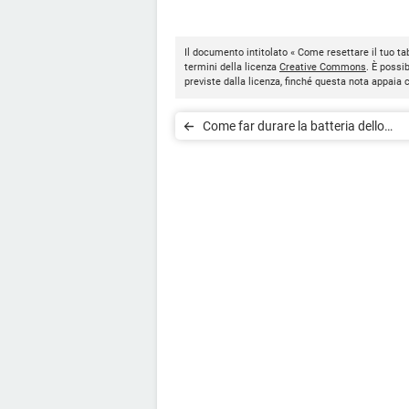
Il documento intitolato « Come resettare il tuo t
termini della licenza
Creative Commons
. È possi
previste dalla licenza, finché questa nota appaia
Come far durare la batteria dello
smartphone