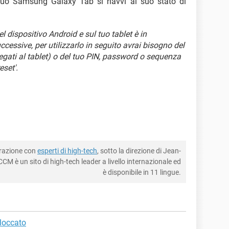
 tuo Samsung Galaxy Tab si riavvi al suo stato di
el dispositivo Android e sul tuo tablet è in
cessive, per utilizzarlo in seguito avrai bisogno del
gati al tablet) o del tuo PIN, password o sequenza
eset'.
borazione con
esperti di high-tech
, sotto la direzione di Jean-
CM è un sito di high-tech leader a livello internazionale ed
è disponibile in 11 lingue.
loccato