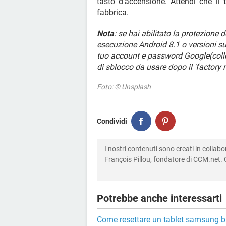
tasto d'accensione. Attendi che il
fabbrica.
Nota
: se hai abilitato la protezione d
esecuzione Android 8.1 o versioni suc
tuo account e password Google(colle
di sblocco da usare dopo il 'factory r
Foto: © Unsplash
Condividi
I nostri contenuti sono creati in colla
François Pillou, fondatore di CCM.net. C
Potrebbe anche interessarti
Come resettare un tablet samsung b