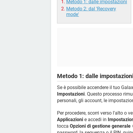
Metodo 1: dalle impostazioni
Metodo 2: dal 'Recovery
mode'
Metodo 1: dalle impostazion
Se è possibile accendere il tuo Galax
Impostazioni
. Questo processo rimuov
personali, gli account, le impostazion
Per procedere, scorri verso l'alto o v
Applicazioni
e accedi in
Impostazio
tocca
Opzioni di gestione generale
password, la sequenza o il PIN, quin