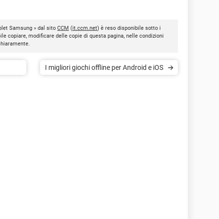
ablet Samsung » dal sito
CCM
(
it.ccm.net
) è reso disponibile sotto i
bile copiare, modificare delle copie di questa pagina, nelle condizioni
 chiaramente.
I migliori giochi offline per Android e iOS