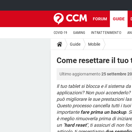
FORUM
GUIDE
COVID-19
GAMING
INTRATTENIMENTO
AN
Guide
Mobile
Come resettare il tuo
Ultimo aggiornamento
25 settembre 20
Il tuo tablet si blocca e il sistema d
applicazioni? Non puoi accenderlo?
può migliorare le sue prestazioni las
Questo processo cancella tutti i tuoi
importante
fare prima un backup
. 
è meglio rimuoverla prima di iniziare
un "
hard reset
", ti assicuri di non f
articolo, ti presentiamo
due semplici