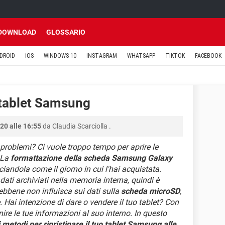
DOWNLOAD
GLOSSARIO
DROID
iOS
WINDOWS 10
INSTAGRAM
WHATSAPP
TIKTOK
FACEBOOK
 tablet Samsung
20 alle 16:55
da
Claudia Scarciolla
.
a problemi? Ci vuole troppo tempo per aprire le
 La
formattazione della scheda Samsung Galaxy
ciandola come il giorno in cui l'hai acquistata.
 dati archiviati nella memoria interna, quindi è
Sebbene non influisca sui dati sulla
scheda microSD
,
. Hai intenzione di dare o vendere il tuo tablet? Con
ornire le tue informazioni al suo interno. In questo
 metodi per ripristinare il tuo tablet Samsung alle