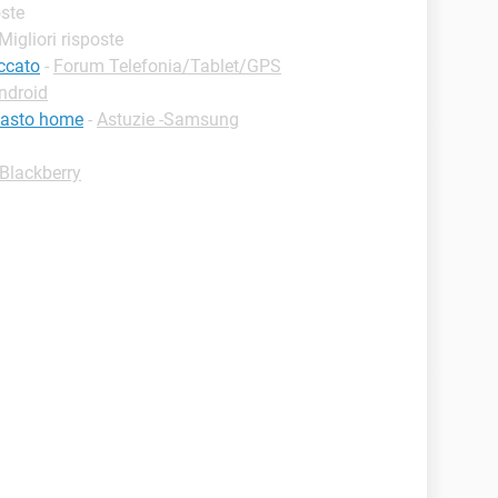
oste
 Migliori risposte
ccato
-
Forum Telefonia/Tablet/GPS
ndroid
tasto home
-
Astuzie -Samsung
-Blackberry