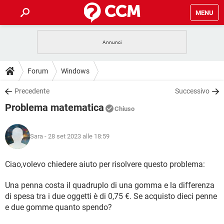
MENU
HOME
COVID-19
GAMING
GUIDE
Forum
Windows
INTRATTENIMENTO
ANDROID
COVID-19
GAMING
DOWNLOAD
Precedente
Successivo
iOS
WINDOWS 10
INTRATTENIMENTO
ANDROID
Problema matematica
INSTAGRAM
COVID-19
WHATSAPP
GAMING
Chiuso
FORUM
iOS
WINDOWS 10
TIKTOK
INTRATTENIMENTO
FACEBOOK
ANDROID
INSTAGRAM
COVID-19
WHATSAPP
GAMING
Sara
- 28 set 2023 alle 18:59
GLOSSARIO
HARDWARE
iOS
WINDOWS 10
TIKTOK
INTRATTENIMENTO
FACEBOOK
ANDROID
INSTAGRAM
COVID-19
WHATSAPP
GAMING
Ciao,volevo chiedere aiuto per risolvere questo problema:
HARDWARE
iOS
WINDOWS 10
TIKTOK
INTRATTENIMENTO
FACEBOOK
ANDROID
Una penna costa il quadruplo di una gomma e la differenza
INSTAGRAM
WHATSAPP
HARDWARE
iOS
WINDOWS 10
di spesa tra i due oggetti è di 0,75 €. Se acquisto dieci penne
TIKTOK
FACEBOOK
e due gomme quanto spendo?
INSTAGRAM
WHATSAPP
HARDWARE