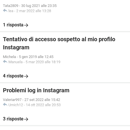
Tata2809
-
30 lug 2021 alle 23:35
lea
-
2 mar 2022 alle 13:28
1 risposta
Tentativo di accesso sospetto al mio profilo
Instagram
Michela
-
5 gen 2019 alle 12:45
Manuela
-
5 mar 2020 alle 18:19
4 risposte
Problemi log in Instagram
Valeriar997
-
27 set 2022 alle 15:42
Umich12
-
14 ott 2022 alle 20:53
3 risposte