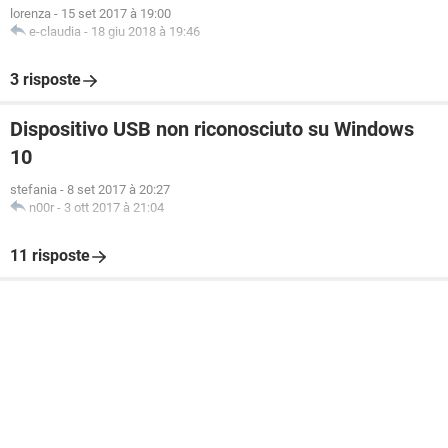
lorenza
-
15 set 2017 à 19:00
e-claudia
-
18 giu 2018 à 19:46
3 risposte
Dispositivo USB non riconosciuto su Windows
10
stefania
-
8 set 2017 à 20:27
n00r
-
3 ott 2017 à 21:04
11 risposte