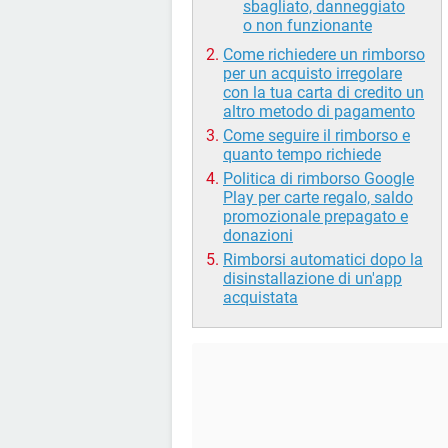
sbagliato, danneggiato
o non funzionante
Come richiedere un rimborso
per un acquisto irregolare
con la tua carta di credito un
altro metodo di pagamento
Come seguire il rimborso e
quanto tempo richiede
Politica di rimborso Google
Play per carte regalo, saldo
promozionale prepagato e
donazioni
Rimborsi automatici dopo la
disinstallazione di un'app
acquistata