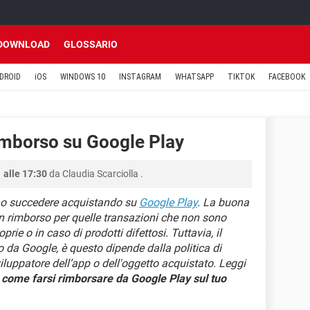
DOWNLOAD
GLOSSARIO
DROID
iOS
WINDOWS 10
INSTAGRAM
WHATSAPP
TIKTOK
FACEBOOK
imborso su Google Play
 alle 17:30
da
Claudia Scarciolla
.
ono succedere acquistando su
Google Play
. La buona
 un rimborso per quelle transazioni che non sono
rie o in caso di prodotti difettosi. Tuttavia, il
da Google, è questo dipende dalla politica di
luppatore dell’app o dell'oggetto acquistato. Leggi
e
come farsi rimborsare da Google Play sul tuo