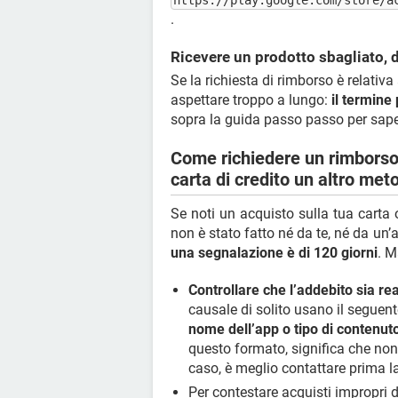
https://play.google.com/store/a
.
Ricevere un prodotto sbagliato,
Se la richiesta di rimborso è relativa
aspettare troppo a lungo:
il termine 
sopra la guida passo passo per saper
Come richiedere un rimborso 
carta di credito un altro me
Se noti un acquisto sulla tua carta
non è stato fatto né da te, né da un’
una segnalazione è di 120 giorni
. M
Controllare che l’addebito sia r
causale di solito usano il seguen
nome dell’app o tipo di contenuto 
questo formato, significa che non
caso, è meglio contattare prima l
Per contestare acquisti impropri 