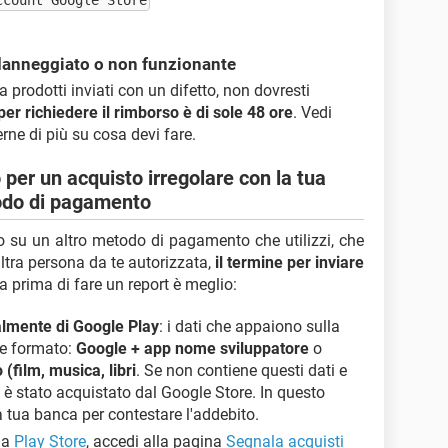
ccount Google Store
 danneggiato o non funzionante
 a prodotti inviati con un difetto, non dovresti
per richiedere il rimborso è di sole 48 ore
. Vedi
ne di più su cosa devi fare.
per un acquisto irregolare con la tua
todo di pagamento
 o su un altro metodo di pagamento che utilizzi, che
altra persona da te autorizzata,
il termine per inviare
a prima di fare un report è meglio:
ealmente di Google Play
: i dati che appaiono sulla
te formato:
Google + app nome sviluppatore
o
(film, musica, libri
. Se non contiene questi dati e
 è stato acquistato dal Google Store. In questo
a tua banca per contestare l'addebito.
da
Play Store
, accedi alla pagina
Segnala acquisti