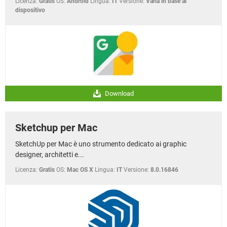
Licenza:
Gratis
OS:
Android
Lingua:
IT
Versione:
Varia in base al
dispositivo
Download
Sketchup per Mac
SketchUp per Mac è uno strumento dedicato ai graphic
designer, architetti e...
Licenza:
Gratis
OS:
Mac OS X
Lingua:
IT
Versione:
8.0.16846