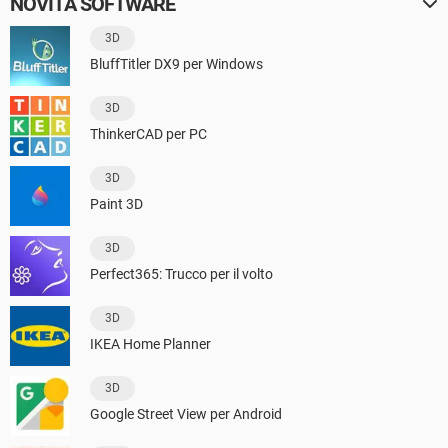
NOVITÀ SOFTWARE
3D
BluffTitler DX9 per Windows
3D
ThinkerCAD per PC
3D
Paint 3D
3D
Perfect365: Trucco per il volto
3D
IKEA Home Planner
3D
Google Street View per Android