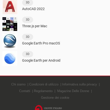
3D
AutoCAD 2022
3D
Three.js per Mac
3D
Google Earth Pro macOS
3D
Google Earth per Android
Chi siamo
Condizioni di utilizzo
Informativa sulla privacy
Contatti
Regolamento
Magazine Delle Donne
Gestione dei cookie