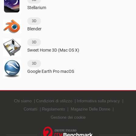
Stellarium
3D
Blender
3D
Sweet Home 3D (Mac OS X)
3D
Google Earth Pro macOS
Chi siamo
Condizioni di utilizzo
Informativa sulla privacy
Contatti
Regolamento
Magazine Delle Donne
Gestione dei cookie