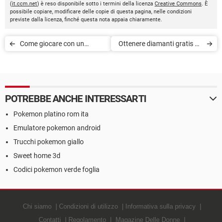
(
it.ccm.net
) è reso disponibile sotto i termini della licenza
Creative Commons
. È
possibile copiare, modificare delle copie di questa pagina, nelle condizioni
previste dalla licenza, finché questa nota appaia chiaramente.
Come giocare con un
Ottenere diamanti gratis su
controller PS4 o Xbox One
Free Fire
su iPhone e iPad
POTREBBE ANCHE INTERESSARTI
Pokemon platino rom ita
Emulatore pokemon android
Trucchi pokemon giallo
Sweet home 3d
Codici pokemon verde foglia
Chi siamo
Condizioni di utilizzo
Informativa sulla privacy
Contatti
Regolamento
Magazine Delle Donne