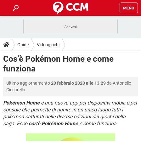
MENU
HOME
COVID-19
GAMING
GUIDE
Guide
Videogiochi
INTRATTENIMENTO
ANDROID
COVID-19
GAMING
DOWNLOAD
Cos’è Pokémon Home e come
iOS
WINDOWS 10
INTRATTENIMENTO
ANDROID
funziona
INSTAGRAM
COVID-19
WHATSAPP
GAMING
FORUM
iOS
WINDOWS 10
TIKTOK
INTRATTENIMENTO
FACEBOOK
ANDROID
Ultimo aggiornamento
20 febbraio 2020 alle 13:29
da
Antonello
INSTAGRAM
COVID-19
WHATSAPP
GAMING
GLOSSARIO
HARDWARE
iOS
Ciccarello
.
WINDOWS 10
TIKTOK
INTRATTENIMENTO
FACEBOOK
ANDROID
INSTAGRAM
COVID-19
WHATSAPP
GAMING
Pokémon Home
è una nuova app per dispositivi mobili e per
HARDWARE
iOS
WINDOWS 10
console che permette di riunire in un unico luogo tutti i
TIKTOK
INTRATTENIMENTO
FACEBOOK
ANDROID
pokémon catturati nelle diverse edizioni dei giochi della
INSTAGRAM
WHATSAPP
HARDWARE
iOS
WINDOWS 10
saga. Ecco
cos’è Pokémon Home
e come funziona
.
TIKTOK
FACEBOOK
INSTAGRAM
WHATSAPP
HARDWARE