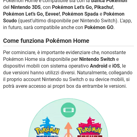
Pokémon Home è compatibile sia con la
Banca Pokémon
del
Nintendo 3DS
, con
Pokémon Let’s Go, Pikachu!
,
Pokémon Let’s Go, Eevee!
,
Pokémon Spada
e
Pokémon
Scudo
(quest’ultimo disponibile per Nintendo Switch). L’app,
in futuro, sarà compatibile anche con
Pokémon GO
.
Come funziona Pokémon Home
Per cominciare, è importante evidenziare che, nonostante
Pokémon Home sia disponibile per
Nintendo Switch
e
dispositivi mobili con sistema operativo
Android
e
iOS
, le
due versioni hanno utilizzi diversi. Naturalmente, collegando
il proprio account Nintendo su Switch o su device mobili, si
potrà avere accesso ai propri box da entrambe le versioni.