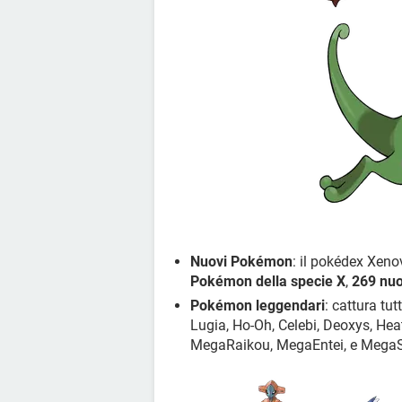
Nuovi Pokémon
: il pokédex Xeno
Pokémon della specie X
,
269 nu
Pokémon leggendari
: cattura tu
Lugia, Ho-Oh, Celebi, Deoxys, Hea
MegaRaikou, MegaEntei, e MegaS