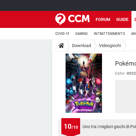
FORUM
GUIDE
COVID-19
GAMING
INTRATTENIMENTO
AN
Download
Videogiochi
Pokémo
Editor:
WEED
10
Uno tra i migliori giochi di 
/10