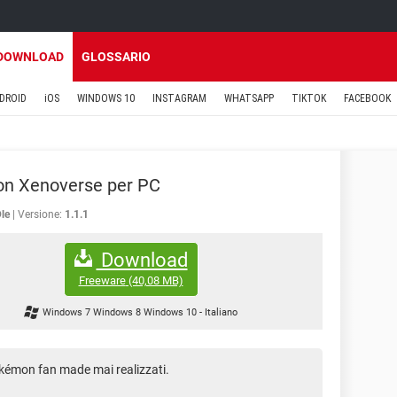
DOWNLOAD
GLOSSARIO
DROID
iOS
WINDOWS 10
INSTAGRAM
WHATSAPP
TIKTOK
FACEBOOK
n Xenoverse per PC
le
Versione:
1.1.1
Download
Freeware
(40,08 MB)
Windows 7 Windows 8 Windows 10
-
Italiano
Pokémon fan made mai realizzati.