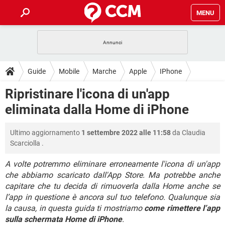
MENU
HOME
COVID-19
GAMING
GUIDE
Guide
Mobile
Marche
Apple
IPhone
INTRATTENIMENTO
ANDROID
COVID-19
GAMING
DOWNLOAD
Ripristinare l'icona di un'app
iOS
WINDOWS 10
INTRATTENIMENTO
ANDROID
eliminata dalla Home di iPhone
INSTAGRAM
COVID-19
WHATSAPP
GAMING
FORUM
iOS
WINDOWS 10
TIKTOK
INTRATTENIMENTO
FACEBOOK
ANDROID
Ultimo aggiornamento
1 settembre 2022 alle 11:58
da
Claudia
INSTAGRAM
COVID-19
WHATSAPP
GAMING
GLOSSARIO
HARDWARE
iOS
Scarciolla
.
WINDOWS 10
TIKTOK
INTRATTENIMENTO
FACEBOOK
ANDROID
INSTAGRAM
COVID-19
WHATSAPP
GAMING
A volte potremmo eliminare erroneamente l'icona di un'app
HARDWARE
iOS
WINDOWS 10
che abbiamo scaricato dall'App Store. Ma potrebbe anche
TIKTOK
INTRATTENIMENTO
FACEBOOK
ANDROID
capitare che tu decida di rimuoverla dalla Home anche se
INSTAGRAM
WHATSAPP
HARDWARE
iOS
WINDOWS 10
l’app in questione è ancora sul tuo telefono. Qualunque sia
TIKTOK
FACEBOOK
la causa, in questa guida ti mostriamo
come rimettere l’app
INSTAGRAM
WHATSAPP
sulla schermata Home di iPhone
.
HARDWARE