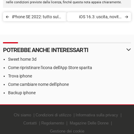
nelle condizioni previste dalla licenza, finché questa nota appaia chiaramente.
iPhone SE 2022: tutto sul
iOS 16.3: uscita, novità,
nuovo entry-level Apple
batteria, installazione,
aggiornamenti
POTREBBE ANCHE INTERESSARTI
Sweet home 3d
Come ripristinare l'icona dell'App Store sparita
Trova iphone
Come cambiare nome dell'iphone
Backup iphone
Chi siamo
Condizioni di utilizzo
Informativa sulla privacy
Contatti
Regolamento
Magazine Delle Donne
Gestione dei cookie