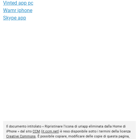
Vinted app pc
Wamr iphone
Skype app
Il documento intitolato « Ripristinare l'icona di un'app eliminata dalla Home di
iPhone » dal sito
CCM
(
it.ccm.net
) è reso disponibile sotto i termini della licenza
Creative Commons
. È possibile copiare, modificare delle copie di questa pagina,