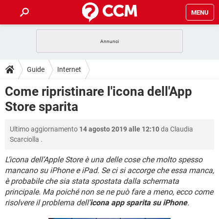
MENU
HOME
COVID-19
GAMING
GUIDE
Guide
Internet
INTRATTENIMENTO
ANDROID
COVID-19
GAMING
DOWNLOAD
Come ripristinare l'icona dell'App
iOS
WINDOWS 10
INTRATTENIMENTO
ANDROID
Store sparita
INSTAGRAM
COVID-19
WHATSAPP
GAMING
FORUM
iOS
WINDOWS 10
TIKTOK
INTRATTENIMENTO
FACEBOOK
ANDROID
Ultimo aggiornamento
14 agosto 2019 alle 12:10
da
Claudia
INSTAGRAM
COVID-19
WHATSAPP
GAMING
GLOSSARIO
HARDWARE
iOS
Scarciolla
.
WINDOWS 10
TIKTOK
INTRATTENIMENTO
FACEBOOK
ANDROID
INSTAGRAM
COVID-19
WHATSAPP
GAMING
L’icona dell’Apple Store è una delle cose che molto spesso
HARDWARE
iOS
WINDOWS 10
mancano su iPhone e iPad. Se ci si accorge che essa manca,
TIKTOK
INTRATTENIMENTO
FACEBOOK
ANDROID
è probabile che sia stata spostata dalla schermata
INSTAGRAM
WHATSAPP
HARDWARE
iOS
WINDOWS 10
principale. Ma poiché non se ne può fare a meno, ecco come
TIKTOK
FACEBOOK
risolvere il problema dell’
icona app sparita su iPhone
.
INSTAGRAM
WHATSAPP
HARDWARE