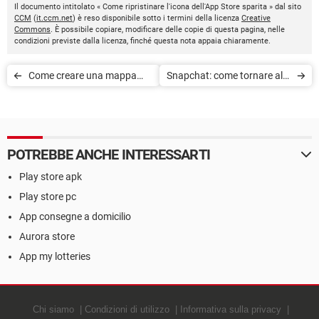
Il documento intitolato « Come ripristinare l'icona dell'App Store sparita » dal sito
CCM
(
it.ccm.net
) è reso disponibile sotto i termini della licenza
Creative
Commons
. È possibile copiare, modificare delle copie di questa pagina, nelle
condizioni previste dalla licenza, finché questa nota appaia chiaramente.
Come creare una mappa
Snapchat: come tornare alla
personalizzata con Google
versione precedente
Maps
POTREBBE ANCHE INTERESSARTI
Play store apk
Play store pc
App consegne a domicilio
Aurora store
App my lotteries
Chi siamo
Condizioni di utilizzo
Informativa sulla privacy