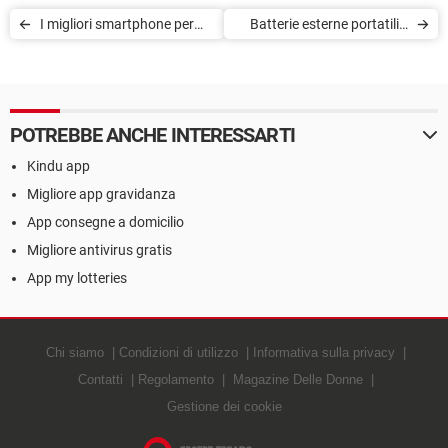
I migliori smartphone per
Batterie esterne portatili: i
fotografare
migliori power bank per
smartphone
POTREBBE ANCHE INTERESSARTI
Kindu app
Migliore app gravidanza
App consegne a domicilio
Migliore antivirus gratis
App my lotteries
Chi siamo
Condizioni di utilizzo
Informativa sulla privacy
Contatti
Regolamento
Magazine Delle Donne
Gestione dei cookie