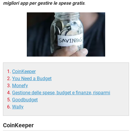
TIKTOK
FACEBOOK
migliori app per gestire le spese gratis
.
HARDWARE
CoinKeeper
You Need a Budget
Monefy
Gestione delle spese, budget e finanze, risparmi
Goodbudget
Wally
CoinKeeper