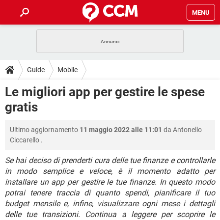
MENU
HOME
COVID-19
GAMING
GUIDE
Guide
Mobile
INTRATTENIMENTO
ANDROID
COVID-19
GAMING
DOWNLOAD
Le migliori app per gestire le spese
iOS
WINDOWS 10
INTRATTENIMENTO
ANDROID
gratis
INSTAGRAM
COVID-19
WHATSAPP
GAMING
FORUM
iOS
WINDOWS 10
TIKTOK
INTRATTENIMENTO
FACEBOOK
ANDROID
Ultimo aggiornamento
11 maggio 2022 alle 11:01
da
Antonello
INSTAGRAM
COVID-19
WHATSAPP
GAMING
GLOSSARIO
HARDWARE
iOS
Ciccarello
.
WINDOWS 10
TIKTOK
INTRATTENIMENTO
FACEBOOK
ANDROID
INSTAGRAM
COVID-19
WHATSAPP
GAMING
Se hai deciso di prenderti cura delle tue finanze e controllarle
HARDWARE
iOS
WINDOWS 10
in modo semplice e veloce, è il momento adatto per
TIKTOK
INTRATTENIMENTO
FACEBOOK
ANDROID
installare un app per gestire le tue finanze. In questo modo
INSTAGRAM
WHATSAPP
HARDWARE
iOS
WINDOWS 10
potrai tenere traccia di quanto spendi, pianificare il tuo
TIKTOK
FACEBOOK
budget mensile e, infine, visualizzare ogni mese i dettagli
INSTAGRAM
WHATSAPP
delle tue transizioni. Continua a leggere per scoprire le
HARDWARE