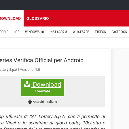
DOWNLOAD
GLOSSARIO
DROID
iOS
WINDOWS 10
INSTAGRAM
WHATSAPP
TIKTOK
FACEBOOK
ries Verifica Official per Android
ottery S.p.A
Versione:
1.0
Download
Freeware
Android
-
Italiano
p ufficiale di IGT Lottery S.p.A. che ti permette di
a e Vinci o lo scontrino di gioco Lotto, 10eLotto e