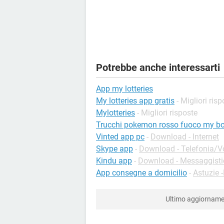
Potrebbe anche interessarti
App my lotteries
My lotteries app gratis
- Migliori ris
Mylotteries
- Migliori risposte
Trucchi pokemon rosso fuoco my bo
Vinted app pc
-
Download - Internet
Skype app
-
Download - Telefonia/Vo
Kindu app
-
Download - Messaggisti
App consegne a domicilio
-
Astuzie 
Ultimo aggiornam