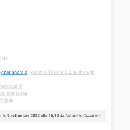
poste
y per android
-
Astuzie -Trucchi & Walkthrough
ice over IP
ca Istantanea
-Mobile
ento
9 settembre 2022 alle 16:15
da
Antonello Ciccarello
.