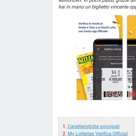
MillionDAY. In pochi passi, grazie a
hai in mano un biglietto vincente op
Caratteristiche principali
My Lotteries Verifica Official