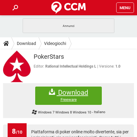
MENU
HOME
COVID-19
GAMING
GUIDE
Download
Videogiochi
INTRATTENIMENTO
ANDROID
COVID-19
GAMING
DOWNLOAD
PokerStars
iOS
WINDOWS 10
INTRATTENIMENTO
ANDROID
INSTAGRAM
COVID-19
WHATSAPP
GAMING
Editor:
Rational Intellectual Holdings L
Versione:
1.0
FORUM
iOS
WINDOWS 10
TIKTOK
INTRATTENIMENTO
FACEBOOK
ANDROID
INSTAGRAM
COVID-19
WHATSAPP
GAMING
GLOSSARIO
HARDWARE
iOS
WINDOWS 10
Download
TIKTOK
INTRATTENIMENTO
FACEBOOK
ANDROID
INSTAGRAM
COVID-19
WHATSAPP
GAMING
Freeware
HARDWARE
iOS
WINDOWS 10
TIKTOK
INTRATTENIMENTO
FACEBOOK
ANDROID
Windows 7 Windows 8 Windows 10
-
Italiano
INSTAGRAM
WHATSAPP
HARDWARE
iOS
WINDOWS 10
TIKTOK
FACEBOOK
INSTAGRAM
WHATSAPP
8
Piattaforma di poker online molto divertente, sia per
/10
HARDWARE