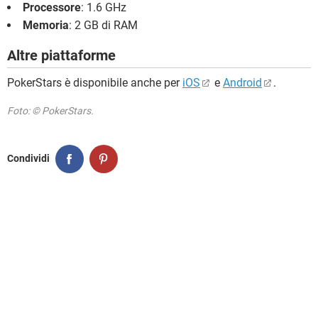
Processore
: 1.6 GHz
Memoria
: 2 GB di RAM
Altre piattaforme
PokerStars è disponibile anche per
iOS
e
Android
.
Foto: © PokerStars.
Condividi