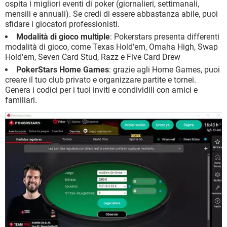
ospita i migliori eventi di poker (giornalieri, settimanali,
mensili e annuali). Se credi di essere abbastanza abile, puoi
sfidare i giocatori professionisti.
Modalità di gioco multiple
: Pokerstars presenta differenti
modalità di gioco, come Texas Hold'em, Omaha High, Swap
Hold'em, Seven Card Stud, Razz e Five Card Drew
PokerStars Home Games
: grazie agli Home Games, puoi
creare il tuo club privato e organizzare partite e tornei.
Genera i codici per i tuoi inviti e condividili con amici e
familiari.