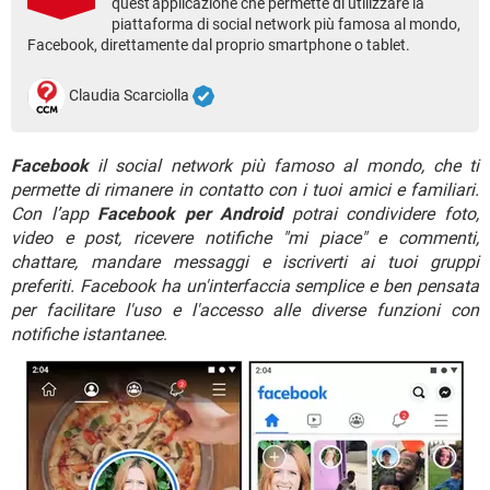
quest'applicazione che permette di utilizzare la
TIKTOK
FACEBOOK
piattaforma di social network più famosa al mondo,
HARDWARE
Facebook, direttamente dal proprio smartphone o tablet.
Claudia Scarciolla
Facebook
il social network più famoso al mondo, che ti
permette di rimanere in contatto con i tuoi amici e familiari.
Con l’app
Facebook per Android
potrai condividere foto,
video e post, ricevere notifiche "mi piace" e commenti,
chattare, mandare messaggi e iscriverti ai tuoi gruppi
preferiti. Facebook ha un'interfaccia semplice e ben pensata
per facilitare l'uso e l'accesso alle diverse funzioni con
notifiche istantanee
.