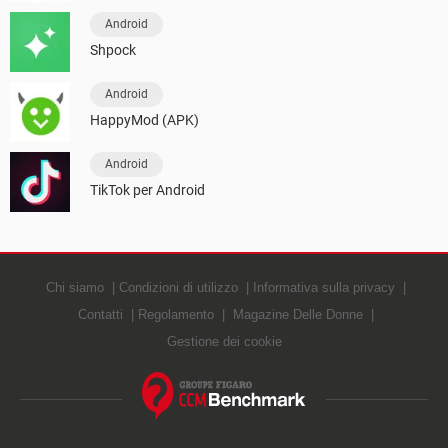
Android
Shpock
Android
HappyMod (APK)
Android
TikTok per Android
Chi siamo
Condizioni di utilizzo
Informativa sulla privacy
Contatti
Regolamento
Magazine Delle Donne
Gestione dei cookie