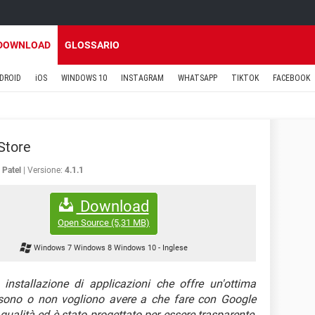
DOWNLOAD
GLOSSARIO
DROID
iOS
WINDOWS 10
INSTAGRAM
WHATSAPP
TIKTOK
FACEBOOK
Store
 Patel
Versione:
4.1.1
Download
Open Source
(5,31 MB)
Windows 7 Windows 8 Windows 10
-
Inglese
stallazione di applicazioni che offre un'ottima
ssono o non vogliono avere a che fare con Google
 qualità ed è stato progettato per essere trasparente,