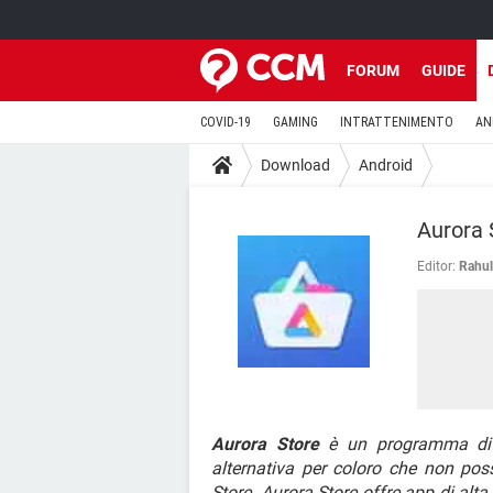
FORUM
GUIDE
COVID-19
GAMING
INTRATTENIMENTO
AN
Download
Android
Aurora 
Editor:
Rahul
Aurora Store
è un programma di in
alternativa per coloro che non po
Store. Aurora Store offre app di alta