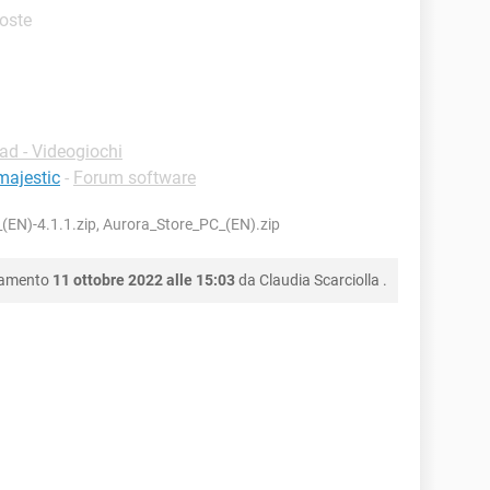
poste
d - Videogiochi
majestic
-
Forum software
EN)-4.1.1.zip, Aurora_Store_PC_(EN).zip
namento
11 ottobre 2022 alle 15:03
da
Claudia Scarciolla
.