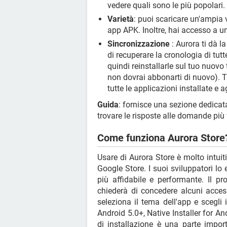
vedere quali sono le più popolari.
Varietà
: puoi scaricare un'ampia 
app APK. Inoltre, hai accesso a u
Sincronizzazione
: Aurora ti dà l
di recuperare la cronologia di tutte
quindi reinstallarle sul tuo nuov
non dovrai abbonarti di nuovo). Ti
tutte le applicazioni installate e
Guida
: fornisce una sezione dedicata
trovare le risposte alle domande più 
Come funziona Aurora Store
Usare di Aurora Store è molto intuit
Google Store. I suoi sviluppatori lo
più affidabile e performante. Il p
chiederà di concedere alcuni access
seleziona il tema dell'app e scegli 
Android 5.0+, Native Installer for A
di installazione è una parte impor