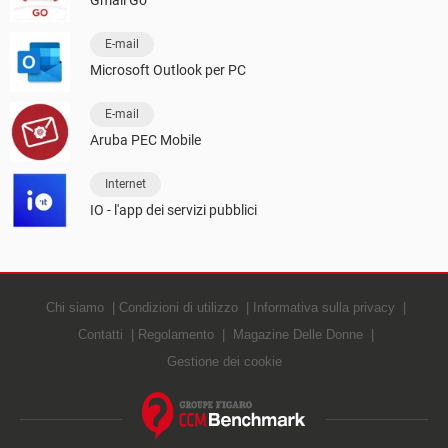
Gmail Go
E-mail
Microsoft Outlook per PC
E-mail
Aruba PEC Mobile
Internet
IO - l'app dei servizi pubblici
Chi siamo
Condizioni di utilizzo
Informativa sulla privacy
Contatti
Regolamento
Magazine Delle Donne
Gestione dei cookie