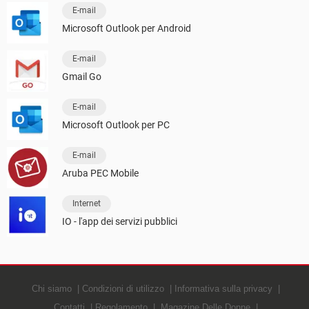
E-mail
Microsoft Outlook per Android
E-mail
Gmail Go
E-mail
Microsoft Outlook per PC
E-mail
Aruba PEC Mobile
Internet
IO - l'app dei servizi pubblici
Chi siamo
Condizioni di utilizzo
Informativa sulla privacy
Contatti
Regolamento
Magazine Delle Donne