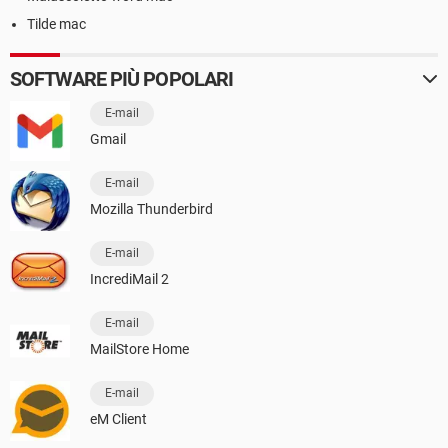
Tilde mac
SOFTWARE PIÙ POPOLARI
E-mail
Gmail
E-mail
Mozilla Thunderbird
E-mail
IncrediMail 2
E-mail
MailStore Home
E-mail
eM Client