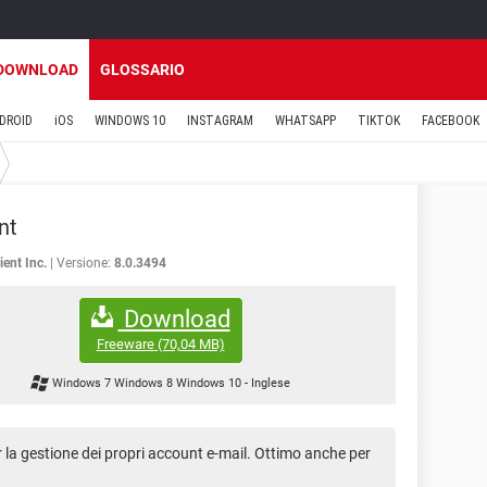
DOWNLOAD
GLOSSARIO
DROID
iOS
WINDOWS 10
INSTAGRAM
WHATSAPP
TIKTOK
FACEBOOK
nt
ient Inc.
Versione:
8.0.3494
Download
Freeware
(70,04 MB)
Windows 7 Windows 8 Windows 10
-
Inglese
 la gestione dei propri account e-mail. Ottimo anche per