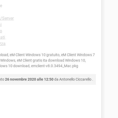
te
t/Server
i
eo
ati
zza
nload, eM Client Windows 10 gratuito, eM Client Windows 7
ad Windows, eM Client gratis ita download Windows 10,
Windows 10 download, emclient-v8.0.3494_Mac.pkg
nto
26 novembre 2020 alle 12:50
da
Antonello Ciccarello
.