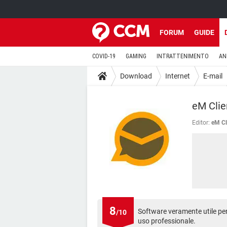
FORUM
GUIDE
COVID-19
GAMING
INTRATTENIMENTO
AN
Download
Internet
E-mail
eM Clie
Editor:
eM Cl
8
Software veramente utile per
/10
uso professionale.