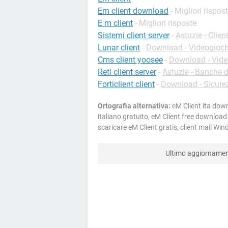
Em client download
- Migliori rispos
E m client
- Migliori risposte
Sistemi client server
-
Astuzie - Clien
Lunar client
-
Download - Videogioch
Cms client yoosee
-
Download - Vid
Reti client server
-
Astuzie - Banche d
Forticlient client
-
Download - Sicure
Ortografia alternativa:
eM Client ita dow
italiano gratuito, eM Client free downlo
scaricare eM Client gratis, client mail 
Ultimo aggiorname