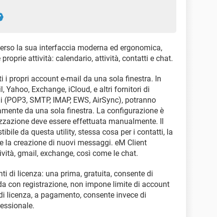
averso la sua interfaccia moderna ed ergonomica,
roprie attività: calendario, attività, contatti e chat.
i i propri account e-mail da una sola finestra. In
Yahoo, Exchange, iCloud, e altri fornitori di
olli (POP3, SMTP, IMAP, EWS, AirSync), potranno
mente da una sola finestra. La configurazione è
zzazione deve essere effettuata manualmente. Il
ibile da questa utility, stessa cosa per i contatti, la
i e la creazione di nuovi messaggi. eM Client
ttività, gmail, exchange, così come le chat.
enti di licenza: una prima, gratuita, consente di
a con registrazione, non impone limite di account
 di licenza, a pagamento, consente invece di
essionale.