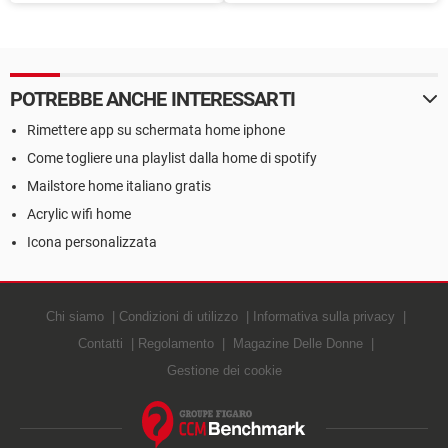
Chrome, Firefox, Safari e
cronologia di ricerca da
altri browser
Bing
POTREBBE ANCHE INTERESSARTI
Rimettere app su schermata home iphone
Come togliere una playlist dalla home di spotify
Mailstore home italiano gratis
Acrylic wifi home
Icona personalizzata
Chi siamo
Condizioni di utilizzo
Informativa sulla privacy
Contatti
Regolamento
Magazine Delle Donne
Gestione dei cookie