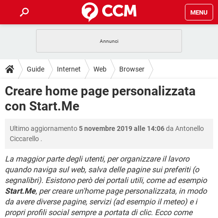
MENU
HOME
COVID-19
GAMING
GUIDE
Guide
Internet
Web
Browser
INTRATTENIMENTO
ANDROID
COVID-19
GAMING
DOWNLOAD
Creare home page personalizzata
iOS
WINDOWS 10
INTRATTENIMENTO
ANDROID
con Start.Me
INSTAGRAM
COVID-19
WHATSAPP
GAMING
FORUM
iOS
WINDOWS 10
TIKTOK
INTRATTENIMENTO
FACEBOOK
ANDROID
Ultimo aggiornamento
5 novembre 2019 alle 14:06
da
Antonello
INSTAGRAM
COVID-19
WHATSAPP
GAMING
GLOSSARIO
HARDWARE
iOS
Ciccarello
.
WINDOWS 10
TIKTOK
INTRATTENIMENTO
FACEBOOK
ANDROID
INSTAGRAM
COVID-19
WHATSAPP
GAMING
La maggior parte degli utenti, per organizzare il lavoro
HARDWARE
iOS
WINDOWS 10
quando naviga sul web, salva delle pagine sui preferiti (o
TIKTOK
INTRATTENIMENTO
FACEBOOK
ANDROID
segnalibri). Esistono però dei portali utili, come ad esempio
INSTAGRAM
WHATSAPP
HARDWARE
iOS
WINDOWS 10
Start.Me
, per creare un'home page personalizzata, in modo
TIKTOK
FACEBOOK
da avere diverse pagine, servizi (ad esempio il meteo) e i
INSTAGRAM
WHATSAPP
propri profili social sempre a portata di clic. Ecco come
HARDWARE