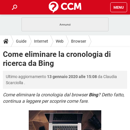
MENU
HOME
COVID-19
GAMING
GUIDE
Guide
Internet
Web
Browser
INTRATTENIMENTO
ANDROID
COVID-19
GAMING
DOWNLOAD
Come eliminare la cronologia di
iOS
WINDOWS 10
INTRATTENIMENTO
ANDROID
ricerca da Bing
INSTAGRAM
COVID-19
WHATSAPP
GAMING
FORUM
iOS
WINDOWS 10
TIKTOK
INTRATTENIMENTO
FACEBOOK
ANDROID
Ultimo aggiornamento
13 gennaio 2020 alle 15:08
da
Claudia
INSTAGRAM
COVID-19
WHATSAPP
GAMING
GLOSSARIO
HARDWARE
iOS
Scarciolla
.
WINDOWS 10
TIKTOK
INTRATTENIMENTO
FACEBOOK
ANDROID
INSTAGRAM
COVID-19
WHATSAPP
GAMING
Come eliminare la cronologia dal browser
Bing
? Detto fatto,
HARDWARE
iOS
WINDOWS 10
continua a leggere per scoprire come fare.
TIKTOK
INTRATTENIMENTO
FACEBOOK
ANDROID
INSTAGRAM
WHATSAPP
HARDWARE
iOS
WINDOWS 10
TIKTOK
FACEBOOK
INSTAGRAM
WHATSAPP
HARDWARE