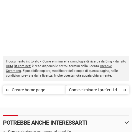
Il documento intitolato « Come eliminare la cronologia di ricerca da Bing » dal sito
CCM
(
it.ccm.net
) è reso disponibile sotto i termini della licenza
Creative
Commons
. È possibile copiare, modificare delle copie di questa pagina, nelle
condizioni previste dalla licenza, finché questa nota appaia chiaramente.
Creare home page
Come eliminare i preferiti dal
personalizzata con
browser
Start.Me
POTREBBE ANCHE INTERESSARTI
Come eliminare un account spotify