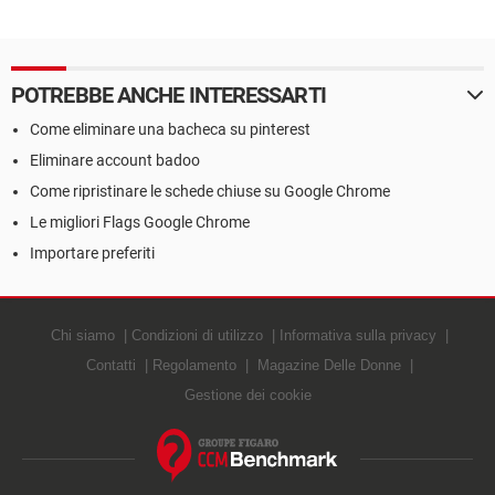
cronologia di ricerca da
completamente le tracce dei
Bing
siti visitati
POTREBBE ANCHE INTERESSARTI
Come eliminare una bacheca su pinterest
Eliminare account badoo
Come ripristinare le schede chiuse su Google Chrome
Le migliori Flags Google Chrome
Importare preferiti
Chi siamo
Condizioni di utilizzo
Informativa sulla privacy
Contatti
Regolamento
Magazine Delle Donne
Gestione dei cookie