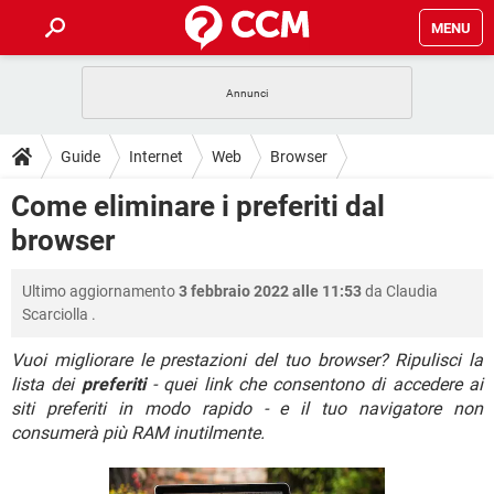
MENU
HOME
COVID-19
GAMING
GUIDE
Guide
Internet
Web
Browser
INTRATTENIMENTO
ANDROID
COVID-19
GAMING
DOWNLOAD
Come eliminare i preferiti dal
iOS
WINDOWS 10
INTRATTENIMENTO
ANDROID
browser
INSTAGRAM
COVID-19
WHATSAPP
GAMING
FORUM
iOS
WINDOWS 10
TIKTOK
INTRATTENIMENTO
FACEBOOK
ANDROID
Ultimo aggiornamento
3 febbraio 2022 alle 11:53
da
Claudia
INSTAGRAM
COVID-19
WHATSAPP
GAMING
GLOSSARIO
HARDWARE
iOS
Scarciolla
.
WINDOWS 10
TIKTOK
INTRATTENIMENTO
FACEBOOK
ANDROID
INSTAGRAM
COVID-19
WHATSAPP
GAMING
Vuoi migliorare le prestazioni del tuo browser? Ripulisci la
HARDWARE
iOS
WINDOWS 10
lista dei
preferiti
- quei link che consentono di accedere ai
TIKTOK
INTRATTENIMENTO
FACEBOOK
ANDROID
siti preferiti in modo rapido - e il tuo navigatore non
INSTAGRAM
WHATSAPP
HARDWARE
iOS
WINDOWS 10
consumerà più RAM inutilmente.
TIKTOK
FACEBOOK
INSTAGRAM
WHATSAPP
HARDWARE