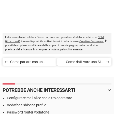
Il documento intitolato « Come parlare con operatore Vodafone » dal sito
CCM
(
it.ccm.net
) è reso disponibile sotto i termini della licenza
Creative Commons
. È
possibile copiare, modificare delle copie di questa pagina, nelle condizioni
previste dalla licenza, finché questa nota appaia chiaramente.
Come parlare con un
Come riattivare una SIM
operatore Wind
scaduta
POTREBBE ANCHE INTERESSARTI
Configurare mail alice con altro operatore
Vodafone sblocca profilo
Password router vodafone