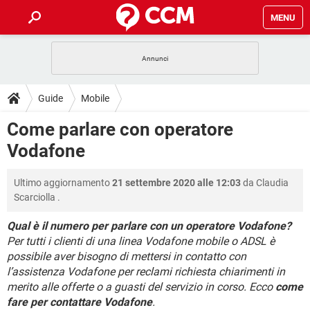
MENU
HOME
COVID-19
GAMING
GUIDE
Guide
Mobile
INTRATTENIMENTO
ANDROID
COVID-19
GAMING
DOWNLOAD
Come parlare con operatore
iOS
WINDOWS 10
INTRATTENIMENTO
ANDROID
Vodafone
INSTAGRAM
COVID-19
WHATSAPP
GAMING
FORUM
iOS
WINDOWS 10
TIKTOK
INTRATTENIMENTO
FACEBOOK
ANDROID
Ultimo aggiornamento
21 settembre 2020 alle 12:03
da
Claudia
INSTAGRAM
COVID-19
WHATSAPP
GAMING
GLOSSARIO
HARDWARE
iOS
Scarciolla
.
WINDOWS 10
TIKTOK
INTRATTENIMENTO
FACEBOOK
ANDROID
INSTAGRAM
COVID-19
WHATSAPP
GAMING
Qual è il numero per parlare con un operatore Vodafone?
HARDWARE
iOS
WINDOWS 10
Per tutti i clienti di una linea Vodafone mobile o ADSL è
TIKTOK
INTRATTENIMENTO
FACEBOOK
ANDROID
possibile aver bisogno di mettersi in contatto con
INSTAGRAM
WHATSAPP
HARDWARE
iOS
WINDOWS 10
l’assistenza Vodafone per reclami richiesta chiarimenti in
TIKTOK
FACEBOOK
merito alle offerte o a guasti del servizio in corso. Ecco
come
INSTAGRAM
WHATSAPP
fare per contattare Vodafone
.
HARDWARE