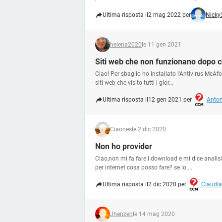
Ultima risposta il
2 mag 2022 per
Nicky
helena2020
le 11 gen 2021
Siti web che non funzionano dopo c
Ciao! Per sbaglio ho installato l'Antivirus McAf
siti web che visito tutti i gior...
Ultima risposta il
12 gen 2021 per
Anton
Ciaones
le 2 dic 2020
Non ho provider
Ciao,non mi fa fare i download e mi dice analisi
per internet cosa posso fare? se lo ...
Ultima risposta il
2 dic 2020 per
Claudia
Jhenzen
le 14 mag 2020