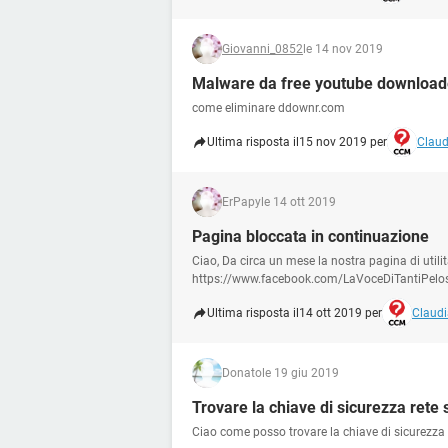
Giovanni_0852
le 14 nov 2019
Malware da free youtube download
come eliminare ddownr.com
Ultima risposta il
15 nov 2019 per
Claud
ErPapy
le 14 ott 2019
Pagina bloccata in continuazione
Ciao, Da circa un mese la nostra pagina di utilit
https://www.facebook.com/LaVoceDiTantiPeloset
Ultima risposta il
14 ott 2019 per
Claudi
Donato
le 19 giu 2019
Trovare la chiave di sicurezza rete
Ciao come posso trovare la chiave di sicurezza