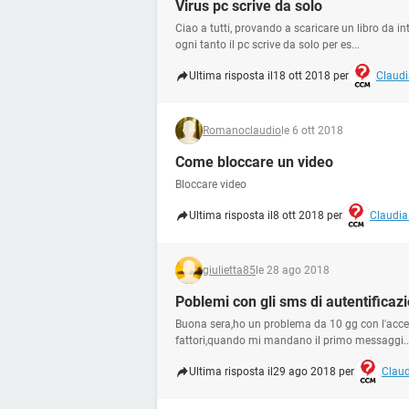
Virus pc scrive da solo
Ciao a tutti, provando a scaricare un libro da 
ogni tanto il pc scrive da solo per es...
Ultima risposta il
18 ott 2018 per
Claudi
Romanoclaudio
le 6 ott 2018
Come bloccare un video
Bloccare video
Ultima risposta il
8 ott 2018 per
Claudia
giulietta85
le 28 ago 2018
Poblemi con gli sms di autentificazi
Buona sera,ho un problema da 10 gg con l'acce
fattori,quando mi mandano il primo messaggi..
Ultima risposta il
29 ago 2018 per
Claud