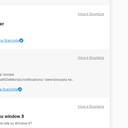
Virus e Sicurezza
er
ia Scarciolla
Virus e Sicurezza
a' sociale
tiDelMondo/notifications/ viene bloccata ne...
a Scarciolla
Virus e Sicurezza
 su window 8
 di rete su Window 8?