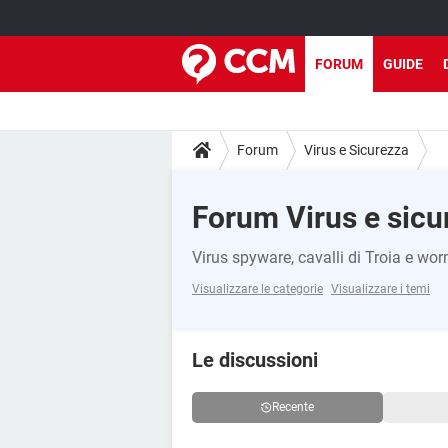
FORUM
GUIDE
Forum
Virus e Sicurezza
Forum Virus e sicu
Virus spyware, cavalli di Troia e wo
Visualizzare le categorie
Visualizzare i temi
Le discussioni
Recente