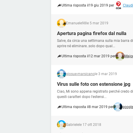
Ultima risposta il
19 giu 2019 per
Claudi
Emanuele98
le 5 mar 2019
Apertura pagina firefox dal nulla
Salve, da circa una settimana sulla mia barra 
aprire né eliminare..solo dopo qual...
Ultima risposta il
12 mar 2019 per
Majo
giosue-marsicano
le 3 mar 2019
Virus sulle foto con estensione jpg
Ciao, Mi sono appena registrato perché credo di 
questi caratteri dopo l'estensi...
Ultima risposta il
8 mar 2019 per
googl
Gabriele
le 17 ott 2018