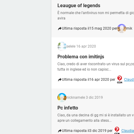
Leaugue of legends
È normale che l'antivirus non mi permetta di g
avira
Ultima risposta il
15 mag 2020 per
mik
sele
le 16 apr 2020
Problema con imitinjs
Ciao, credo di aver riscontrato un virus sul pc,
tutta in inglese ed io non capisc...
Ultima risposta il
16 apr 2020 per
Claudi
nickname
le 3 dic 2019
Pc infetto
Ciao, da una decina di gg mi si è installato un v
apre un collegamento alla stess...
Ultima risposta il
3 dic 2019 per
Claudia