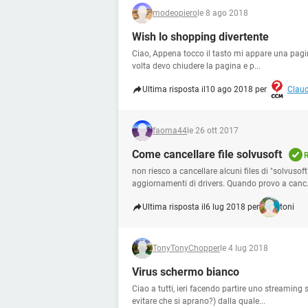
modeopiero
le 8 ago 2018
Wish lo shopping divertente
Ciao, Appena tocco il tasto mi appare una pagin
volta devo chiudere la pagina e p...
Ultima risposta il
10 ago 2018 per
Claud
faoma44
le 26 ott 2017
Come cancellare file solvusoft
R
non riesco a cancellare alcuni files di "solvuso
aggiornamenti di drivers. Quando provo a canc.
Ultima risposta il
6 lug 2018 per
toni
TonyTonyChopper
le 4 lug 2018
Virus schermo bianco
Ciao a tutti, ieri facendo partire uno streaming 
evitare che si aprano?) dalla quale...