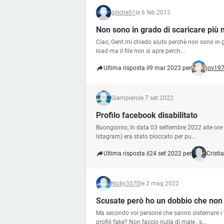
giliche51
le 6 feb 2013
Non sono in grado di scaricare più 
Ciao, Gent.mi chiedo aiuto perchè non sono in gr
load ma il file non si apre perch...
Ultima risposta il
9 mar 2023 per
jov19
Giampiero
le 7 set 2022
Profilo facebook disabilitato
Buongiorno, In data 03 settembre 2022 alle ore 
Istagram) era stato bloccato per pu...
Ultima risposta il
24 set 2022 per
Cristi
Nicky3570
le 2 mag 2022
Scusate però ho un dobbio che non r
Ma secondo voi persone che sanno sistemare i 
profili fake? Non faccio nulla di male , s...