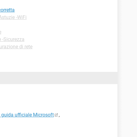
corretta
Astuzie -WiFi
e
e -Sicurezza
urazione di rete
 guida ufficiale Microsoft
,