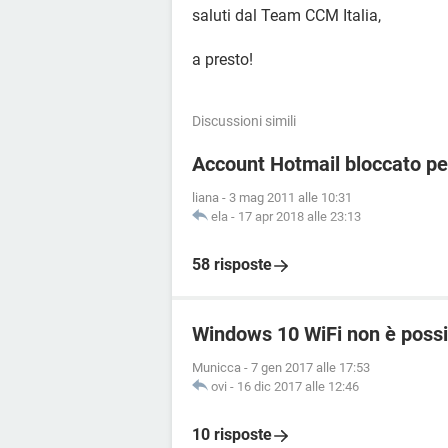
saluti dal Team CCM Italia,
a presto!
Discussioni simili
Account Hotmail bloccato pe
liana
-
3 mag 2011 alle 10:31
ela
-
17 apr 2018 alle 23:13
58 risposte
Windows 10 WiFi non è possib
Municca
-
7 gen 2017 alle 17:53
ovi
-
16 dic 2017 alle 12:46
10 risposte