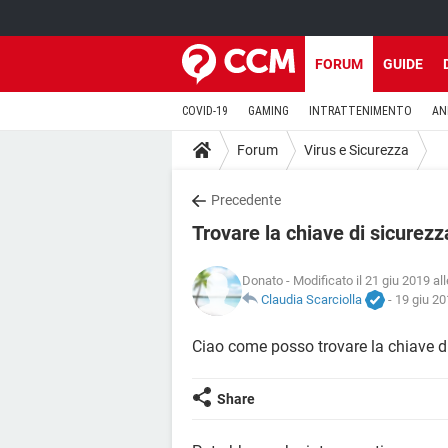
FORUM
GUIDE
COVID-19
GAMING
INTRATTENIMENTO
AN
Forum
Virus e Sicurezza
Precedente
Trovare la chiave di sicurez
Donato
- Modificato il 21 giu 2019 al
Claudia Scarciolla
-
19 giu 20
Ciao come posso trovare la chiave d
Share