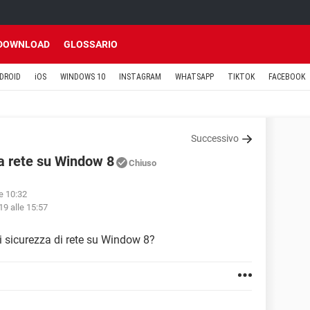
DOWNLOAD
GLOSSARIO
DROID
iOS
WINDOWS 10
INSTAGRAM
WHATSAPP
TIKTOK
FACEBOOK
Successivo
za rete su Window 8
Chiuso
le 10:32
19 alle 15:57
i sicurezza di rete su Window 8?