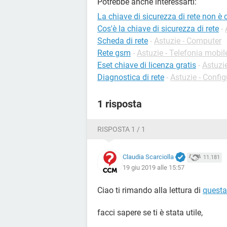
Potrebbe anche interessarti:
La chiave di sicurezza di rete non è 
Cos'è la chiave di sicurezza di rete
-
Scheda di rete
-
Astuzie - Computer
Rete gsm
-
Astuzie - Telefonia mobil
Eset chiave di licenza gratis
-
Astuzi
Diagnostica di rete
-
Astuzie - Config
1 risposta
RISPOSTA 1 / 1
Claudia Scarciolla
11.181
19 giu 2019 alle 15:57
Ciao ti rimando alla lettura di
questa
facci sapere se ti è stata utile,